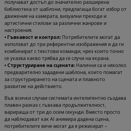
получават достъп до значително разширена
библиотека от шаблони, предлагаща богат избор от
движения на камерата, визуални преходи и
артистични стилове за различни жанрове и
настроения.
• Гъвкавост и контрол:
Потребителите могат да
използват до три референтни изображения и да ги
комбинират с текстови команди, чрез които точно
се указва какво трябва да се случи на екрана.
• Структуриране на сцената:
Налични са и няколко
предварително зададени шаблона, които помагат
за структурирането на сцената и плавното
развитие на действието.
Във всички случаи системата интелигентно създава
плавен разказ с гъвкава продължителност,
варираща от три до осем секунди. Вместо просто
да наблюдават как AI анимира дадена сцена,
потребителите вече могат да я режисират –