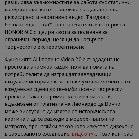
разширява възможностите за работа със статични
изображения, като позволява създаването на
режисирано и наративно видео. Тя идва с
безплатен достъп* за потребителите на серията
HONOR 600 с щедри квоти за ползване за
ограничен период, целящи да насърчат
творческото експериментиране.
Функцията AI Image to Video 2.0 е създадена не
просто да анимира кадри, но и да помага на
потребителите да изграждат завладяващи
визуални истории около всеки уловен момент – от
ежедневни сцени до по-амбициозни творчески
проекти. Така например, класически герой,
вдъхновен от платната на Леонардо да Винчи,
може виртуално да излезе от историческата
картина и да се разходи в модерен вагон на
метрото, пренасяйки вековното изкуство директно
в забързаното ежедневие:
видео тук
. Този контраст