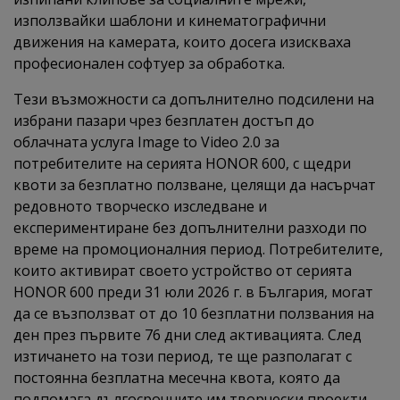
използвайки шаблони и кинематографични
движения на камерата, които досега изискваха
професионален софтуер за обработка.
Тези възможности са допълнително подсилени на
избрани пазари чрез безплатен достъп до
облачната услуга Image to Video 2.0 за
потребителите на серията HONOR 600, с щедри
квоти за безплатно ползване, целящи да насърчат
редовното творческо изследване и
експериментиране без допълнителни разходи по
време на промоционалния период. Потребителите,
които активират своето устройство от серията
HONOR 600 преди 31 юли 2026 г. в България, могат
да се възползват от до 10 безплатни ползвания на
ден през първите 76 дни след активацията. След
изтичането на този период, те ще разполагат с
постоянна безплатна месечна квота, която да
подпомага дългосрочните им творчески проекти.