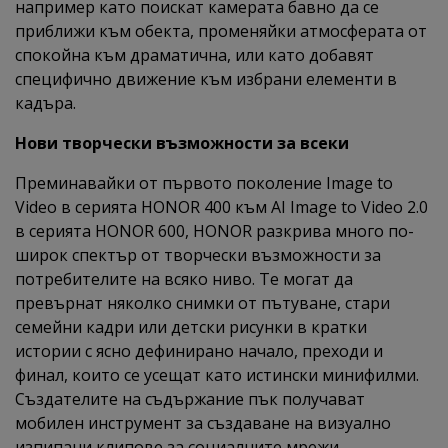
например като поискат камерата бавно да се
приближи към обекта, променяйки атмосферата от
спокойна към драматична, или като добавят
специфично движение към избрани елементи в
кадъра.
Нови творчески възможности за всеки
Преминавайки от първото поколение Image to
Video в серията HONOR 400 към AI Image to Video 2.0
в серията HONOR 600, HONOR разкрива много по-
широк спектър от творчески възможности за
потребителите на всяко ниво. Те могат да
превърнат няколко снимки от пътуване, стари
семейни кадри или детски рисунки в кратки
истории с ясно дефинирано начало, преходи и
финал, които се усещат като истински минифилми.
Създателите на съдържание пък получават
мобилен инструмент за създаване на визуално
изпипани клипове за социалните мрежи,