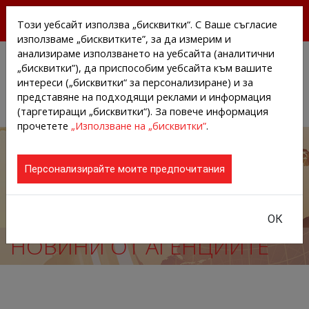
БЕЗПЛАТНИ ПРЕССЪОБЩЕНИЯ И НОВИНИ ОТ
Този уебсайт използва „бисквитки“. С Ваше съгласие
АГЕНЦИИТЕ И КОМПАНИИТЕ
използваме „бисквитките”, за да измерим и
анализираме използването на уебсайта (аналитични
„бисквитки”), да приспособим уебсайта към вашите
интереси („бисквитки“ за персонализиране) и за
представяне на подходящи реклами и информация
(таргетиращи „бисквитки“). За повече информация
прочетете
„Използване на „бисквитки”
.
Персонализирайте моите предпочитания
ОК
НОВИНИ ОТ АГЕНЦИИТЕ