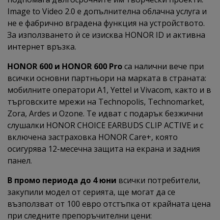
Image to Video 2.0 е допълнителна облачна услуга и
не е фабрично вградена функция на устройството.
За използването ѝ се изисква HONOR ID и активна
интернет връзка.
HONOR 600 и HONOR 600 Pro
са налични вече при
всички основни партньори на марката в страната:
мобилните оператори А1, Yettel и Vivacom, както и в
търговските мрежи на Technopolis, Technomarket,
Zora, Ardes и Ozone. Те идват с подарък безжични
слушалки HONOR CHOICE EARBUDS CLIP ACTIVE и с
включена застраховка HONOR Care+, която
осигурява 12-месечна защита на екрана и задния
панел.
В промо периода до 4 юни
всички потребители,
закупили модел от серията, ще могат да се
възползват от 100 евро отстъпка от крайната цена
при следните препоръчителни цени: