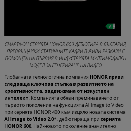
СМАРТФОН СЕРИЯТА HONOR 600 ДЕБЮТИРА В БЪЛГАРИЯ,
ПРЕВРЪЩАЙКИ СТАТИЧНИТЕ КАДРИ В ЖИВИ РАЗКАЗИ С
ПОМОЩТА НА ПЪРВИЯ В ИНДУСТРИЯТА МУЛТИМОДАЛЕН
МОДЕЛ ЗА ГЕНЕРИРАНЕ НА ВИДЕО
Глобалната технологична компания
HONOR прави
следваща ключова стъпка в развитието на
креативността, задвижвана от изкуствен
интелект.
Компанията обяви преминаването от
първото поколение на функцията AI Image to Video
при серията HONOR 400 към изцяло новата система
AI Image to Video 2.0*,
дебютираща при
серията
HONOR 600
. Най-новото поколение значително