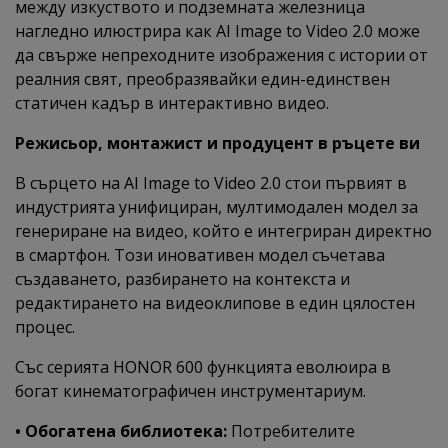
между изкуството и подземната железница
нагледно илюстрира как AI Image to Video 2.0 може
да свърже непреходните изображения с истории от
реалния свят, преобразявайки един-единствен
статичен кадър в интерактивно видео.
Режисьор, монтажист и продуцент в ръцете ви
В сърцето на AI Image to Video 2.0 стои първият в
индустрията унифициран, мултимодален модел за
генериране на видео, който е интегриран директно
в смартфон. Този иновативен модел съчетава
създаването, разбирането на контекста и
редактирането на видеоклипове в един цялостен
процес.
Със серията HONOR 600 функцията еволюира в
богат кинематографичен инструментариум.
• Обогатена библиотека:
Потребителите