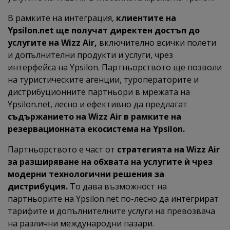
В рамките на интеграция,
клиентите на
Ypsilon.net ще получат директен достъп до
услугите на Wizz Air,
включително всички полети
и допълнителни продукти и услуги, чрез
интерфейса на Ypsilon. Партньорството ще позволи
на туристическите агенции, туроператорите и
дистрибуционните партньори в мрежата на
Ypsilon.net, лесно и ефективно да предлагат
съдържанието на Wizz Air в рамките на
резервационната екосистема на Ypsilon.
Партньорството е част от
стратегията на Wizz Air
за разширяване на обхвата на услугите ѝ чрез
модерни технологични решения за
дистрибуция.
То дава възможност на
партньорите на Ypsilon.net по-лесно да интегрират
тарифите и допълнителните услуги на превозвача
на различни международни пазари.