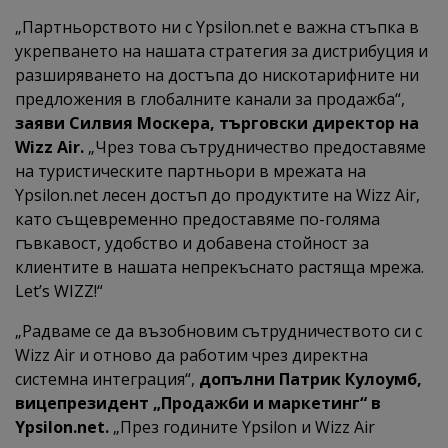
„Партньорството ни с Ypsilon.net е важна стъпка в
укрепването на нашата стратегия за дистрибуция и
разширяването на достъпа до нискотарифните ни
предложения в глобалните канали за продажба“,
заяви Силвия Москера, търговски директор на
Wizz Air.
„Чрез това сътрудничество предоставяме
на туристическите партньори в мрежата на
Ypsilon.net лесен достъп до продуктите на Wizz Air,
като същевременно предоставяме по-голяма
гъвкавост, удобство и добавена стойност за
клиентите в нашата непрекъснато растяща мрежа.
Let’s WIZZ!“
„Радваме се да възобновим сътрудничеството си с
Wizz Air и отново да работим чрез директна
системна интеграция“,
допълни Патрик Кулоумб,
вицепрезидент „Продажби и маркетинг“ в
Ypsilon.net.
„През годините Ypsilon и Wizz Air