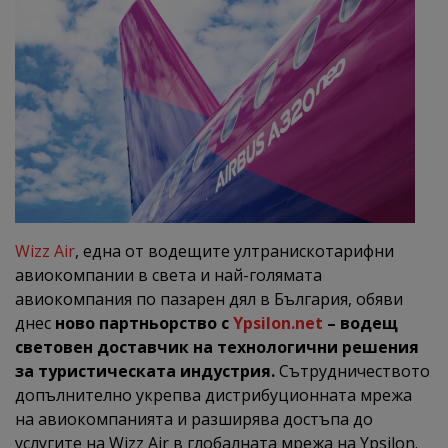
Wizz Air
, една от водещите ултранискотарифни
авиокомпании в света и най-голямата
авиокомпания по пазарен дял в България, обяви
днес
ново партньорство с
Ypsilon.net
– водещ
световен доставчик на технологични решения
за туристическата индустрия.
Сътрудничеството
допълнително укрепва дистрибуционната мрежа
на авиокомпанията и разширява достъпа до
услугите на Wizz Air в глобалната мрежа на Ypsilon.