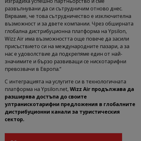
изградиха успешно партньорство и сме
развълнувани да си сътрудничим отново днес.
Вярваме, че това сътрудничество е изключителна
възможност и за двете компании. Чрез обширната
глобална дистрибуционна платформа на Ypsilon,
Wizz Air има възможността още повече да засили
присъствието си на международните пазари, а за
нас е удоволствие да подкрепяме един от най-
значимите и бързо развиващи се нискотарифни
превозвачи в Европа.“
С интеграцията на услугите си в технологичната
платформа на Ypsilon.net,
Wizz Air продължава да
разширява достъпа до своите
ултранискотарифни предложения в глобалните
дистрибуционни канали за туристическия
сектор.