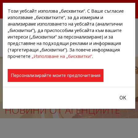
БЕЗПЛАТНИ ПРЕССЪОБЩЕНИЯ И НОВИНИ ОТ
Този уебсайт използва „бисквитки“. С Ваше съгласие
АГЕНЦИИТЕ И КОМПАНИИТЕ
използваме „бисквитките”, за да измерим и
анализираме използването на уебсайта (аналитични
„бисквитки”), да приспособим уебсайта към вашите
интереси („бисквитки“ за персонализиране) и за
представяне на подходящи реклами и информация
(таргетиращи „бисквитки“). За повече информация
прочетете
„Използване на „бисквитки”
.
Персонализирайте моите предпочитания
ОК
НОВИНИ ОТ АГЕНЦИИТЕ