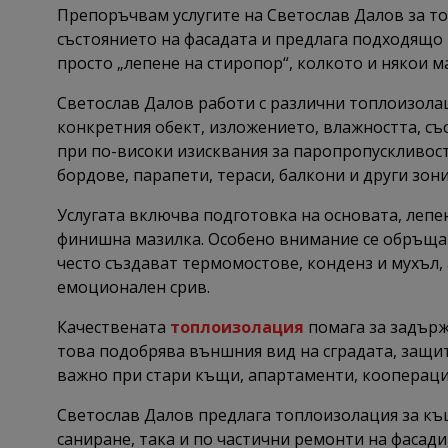
Препоръчвам услугите на Светослав Далов за то
състоянието на фасадата и предлага подходящо 
просто „лепене на стиропор“, колкото и някои ма
Светослав Далов работи с различни топлоизолац
конкретния обект, изложението, влажността, със
при по-високи изисквания за паропропускливост
бордове, парапети, тераси, балкони и други зон
Услугата включва подготовка на основата, лепе
финишна мазилка. Особено внимание се обръща н
често създават термомостове, конденз и мухъл, 
емоционален срив.
Качествената
топлоизолация
помага за задърж
това подобрява външния вид на сградата, защит
важно при стари къщи, апартаменти, кооперации
Светослав Далов предлага топлоизолация за къ
саниране, така и по частични ремонти на фасади