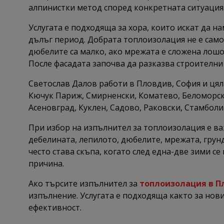
алпинистки метод според конкретната ситуация
Услугата е подходяща за хора, които искат да н
дълъг период. Добрата топлоизолация не е само 
дюбелите са малко, ако мрежата е сложена лошо
После фасадата започва да разказва строителни
Светослав Далов работи в Пловдив, София и цял
Кючук Париж, Смирненски, Коматево, Беломорски
Асеновград, Куклен, Садово, Раковски, Стамболи
При избор на изпълнител за топлоизолация е ва
дебелината, лепилото, дюбелите, мрежата, грун
често става скъпа, когато след една-две зими с
причина.
Ако търсите изпълнител за
топлоизолация в П
изпълнение. Услугата е подходяща както за нови
ефективност.