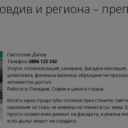
овдив и региона – преп
Светослав Далов
Телефон:
0886 125 342
Услуги: топлоизолация, саниране, фасадна изолация,
шпакловка, финишна мазилка, обръщане на прозорци,
алпинистки достъп
Работи в: Пловдив, София и цялата страна
Когато една сграда губи топлина през стените, смет
наказание за това, че живееш на планета със зима. 
просто козметичен ремонт на фасадата, а реална и
и по-дълъг живот на сградата.