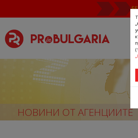
БЕ
Т
„
у
к
п
(
„
НОВИНИ ОТ АГЕНЦИИТЕ