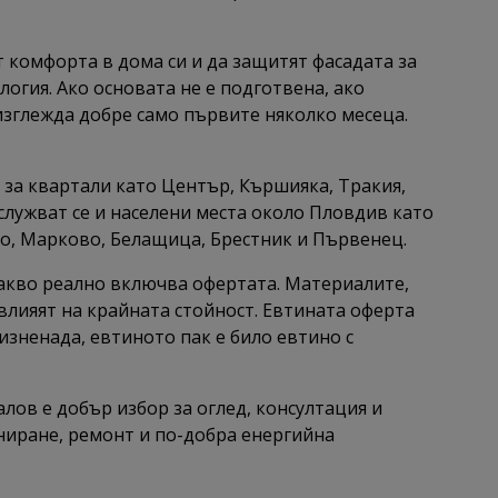
т комфорта в дома си и да защитят фасадата за
огия. Ако основата не е подготвена, ако
изглежда добре само първите няколко месеца.
 за квартали като Център, Кършияка, Тракия,
служват се и населени места около Пловдив като
ово, Марково, Белащица, Брестник и Първенец.
какво реално включва офертата. Материалите,
влияят на крайната стойност. Евтината оферта
 изненада, евтиното пак е било евтино с
алов е добър избор за оглед, консултация и
аниране, ремонт и по-добра енергийна