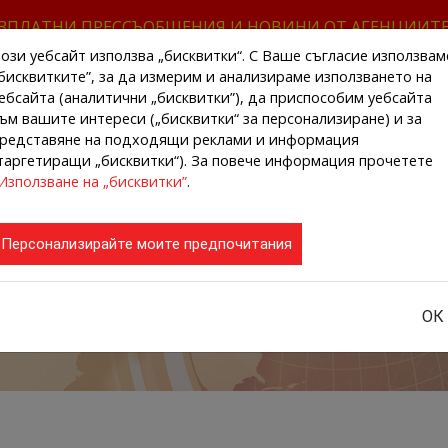
ЗПЛАТНИ ПРЕССЪОБЩЕНИЯ И НОВИНИ ОТ АГЕНЦИИТ
ози уебсайт използва „бисквитки“. С Ваше съгласие използвам
бисквитките”, за да измерим и анализираме използването на
ебсайта (аналитични „бисквитки”), да приспособим уебсайта
ъм вашите интереси („бисквитки“ за персонализиране) и за
редставяне на подходящи реклами и информация
НАЧАЛО
НОВИНИ ОТ АГЕНЦИИТЕ
РЕГИ
таргетиращи „бисквитки“). За повече информация прочетете
Използване на „бисквитки”
.
Персонализирайте моите предпочитания
ОК