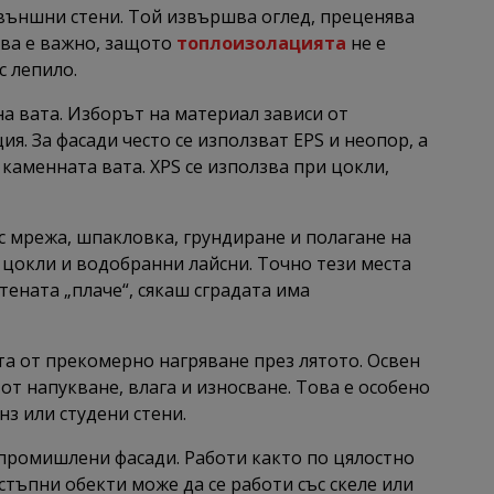
 външни стени. Той извършва оглед, преценява
ова е важно, защото
топлоизолацията
не е
с лепило.
а вата. Изборът на материал зависи от
я. За фасади често се използват EPS и неопор, а
аменната вата. XPS се използва при цокли,
с мрежа, шпакловка, грундиране и полагане на
 цокли и водобранни лайсни. Точно тези места
тената „плаче“, сякаш сградата има
а от прекомерно нагряване през лятото. Освен
т напукване, влага и износване. Това е особено
з или студени стени.
 промишлени фасади. Работи както по цялостно
стъпни обекти може да се работи със скеле или