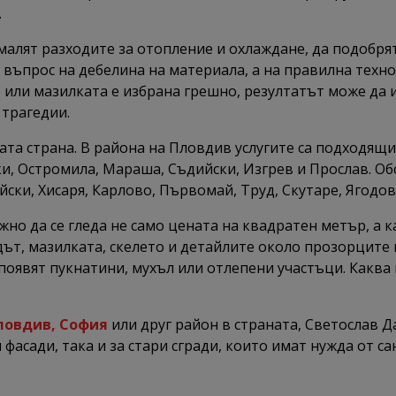
.
амалят разходите за отопление и охлаждане, да подобря
въпрос на дебелина на материала, а на правилна технол
 или мазилката е избрана грешно, резултатът може да 
 трагедии.
ата страна. В района на Пловдив услугите са подходящи
, Остромила, Мараша, Съдийски, Изгрев и Прослав. Об
йски, Хисаря, Карлово, Първомай, Труд, Скутаре, Ягод
жно да се гледа не само цената на квадратен метър, а 
дът, мазилката, скелето и детайлите около прозорците 
е появят пукнатини, мухъл или отлепени участъци. Каква
ловдив, София
или друг район в страната, Светослав Д
 фасади, така и за стари сгради, които имат нужда от с