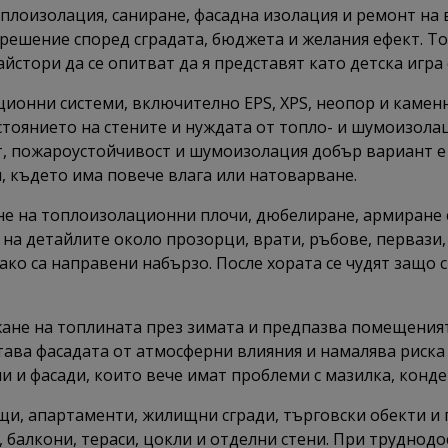
плоизолация, саниране, фасадна изолация и ремонт на
решение според сградата, бюджета и желания ефект. Т
йстори да се опитват да я представят като детска игра 
ионни системи, включително EPS, XPS, неопор и каменн
тоянието на стените и нуждата от топло- и шумоизолаци
, пожароустойчивост и шумоизолация добър вариант е к
и, където има повече влага или натоварване.
не на топлоизолационни плочи, дюбелиране, армиране 
а детайлите около прозорци, врати, ръбове, первази,
ако са направени набързо. После хората се чудят защо с
ане на топлината през зимата и предпазва помещеният
ава фасадата от атмосферни влияния и намалява риска о
 и фасади, които вече имат проблеми с мазилка, конден
щи, апартаменти, жилищни сгради, търговски обекти и
, балкони, тераси, цокли и отделни стени. При труднодо