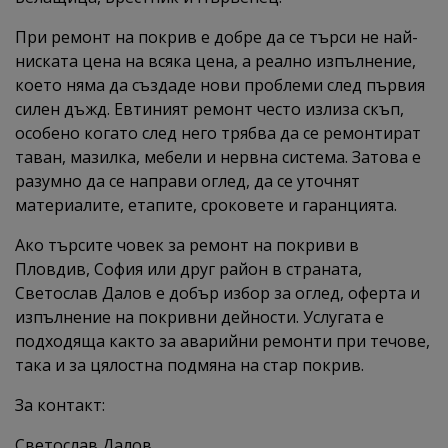
При ремонт на покрив е добре да се търси не най-
ниската цена на всяка цена, а реално изпълнение,
което няма да създаде нови проблеми след първия
силен дъжд. Евтиният ремонт често излиза скъп,
особено когато след него трябва да се ремонтират
таван, мазилка, мебели и нервна система. Затова е
разумно да се направи оглед, да се уточнят
материалите, етапите, сроковете и гаранцията.
Ако търсите човек за ремонт на покриви в
Пловдив, София или друг район в страната,
Светослав Далов е добър избор за оглед, оферта и
изпълнение на покривни дейности. Услугата е
подходяща както за аварийни ремонти при течове,
така и за цялостна подмяна на стар покрив.
За контакт:
Светослав Далов