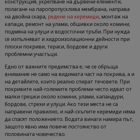
конструкция, укрепване на дървени елементи,
полагане на паропропусклива мембрана, направа
на двойна скара,
редене на керемиди
, монтаж на
капаци, ремонт на улами, обшивки около комини,
подмяна на улуци и водосточни тръби. При нужда
се изпълняват и хидроизолационни дейности при
плоски покриви, тераси, бордове и други
проблемни участъци.
Едно от важните предимства е, че се обръща
внимание не само на видимата част на покрива, а и
на детайлите, които реално спират течовете. При
покривите най-големите проблеми често идват от
малки грешки около комини, улами, капандури,
бордове, стрехи и улуци. Ако тези места не са
направени правилно, и най-скъпите керемиди няма
да спасят положението. Водата винаги намира път,
защото явно има повече постоянство от
половината човечество.