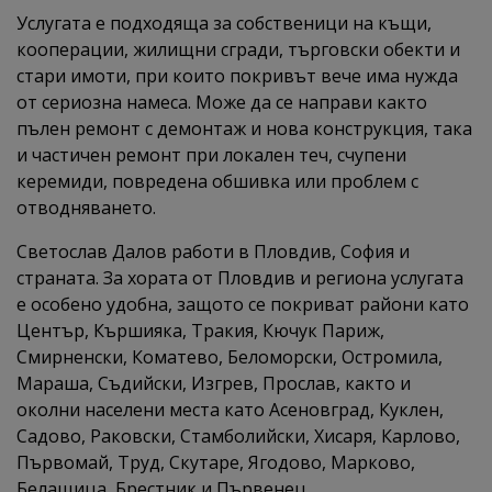
Услугата е подходяща за собственици на къщи,
кооперации, жилищни сгради, търговски обекти и
стари имоти, при които покривът вече има нужда
от сериозна намеса. Може да се направи както
пълен ремонт с демонтаж и нова конструкция, така
и частичен ремонт при локален теч, счупени
керемиди, повредена обшивка или проблем с
отводняването.
Светослав Далов работи в Пловдив, София и
страната. За хората от Пловдив и региона услугата
е особено удобна, защото се покриват райони като
Център, Кършияка, Тракия, Кючук Париж,
Смирненски, Коматево, Беломорски, Остромила,
Мараша, Съдийски, Изгрев, Прослав, както и
околни населени места като Асеновград, Куклен,
Садово, Раковски, Стамболийски, Хисаря, Карлово,
Първомай, Труд, Скутаре, Ягодово, Марково,
Белащица, Брестник и Първенец.