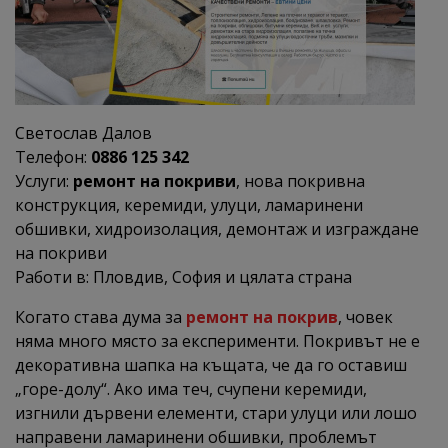
Светослав Далов
Телефон:
0886 125 342
Услуги:
ремонт на покриви
, нова покривна
конструкция, керемиди, улуци, ламаринени
обшивки, хидроизолация, демонтаж и изграждане
на покриви
Работи в: Пловдив, София и цялата страна
Когато става дума за
ремонт на покрив
, човек
няма много място за експерименти. Покривът не е
декоративна шапка на къщата, че да го оставиш
„горе-долу“. Ако има теч, счупени керемиди,
изгнили дървени елементи, стари улуци или лошо
направени ламаринени обшивки, проблемът