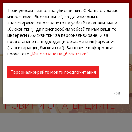
БЕЗПЛАТНИ ПРЕССЪОБЩЕНИЯ И НОВИНИ ОТ
Този уебсайт използва „бисквитки“. С Ваше съгласие
АГЕНЦИИТЕ И КОМПАНИИТЕ
използваме „бисквитките”, за да измерим и
анализираме използването на уебсайта (аналитични
„бисквитки”), да приспособим уебсайта към вашите
интереси („бисквитки“ за персонализиране) и за
представяне на подходящи реклами и информация
(таргетиращи „бисквитки“). За повече информация
прочетете
„Използване на „бисквитки”
.
Персонализирайте моите предпочитания
ОК
НОВИНИ ОТ АГЕНЦИИТЕ