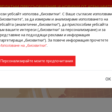
ЗПЛАТНИ ПРЕССЪОБЩЕНИЯ И НОВИНИ ОТ АГЕНЦИИТ
ози уебсайт използва „бисквитки“. С Ваше съгласие използвам
бисквитките”, за да измерим и анализираме използването на
ебсайта (аналитични „бисквитки”), да приспособим уебсайта
ъм вашите интереси („бисквитки“ за персонализиране) и за
редставяне на подходящи реклами и информация
НАЧАЛО
НОВИНИ ОТ АГЕНЦИИТЕ
РЕГИ
таргетиращи „бисквитки“). За повече информация прочетете
Използване на „бисквитки”
.
Персонализирайте моите предпочитания
ОК