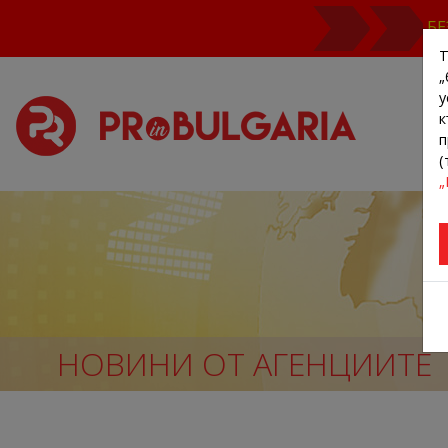
БЕ
Т
„
у
к
п
(
„
НОВИНИ ОТ АГЕНЦИИТЕ