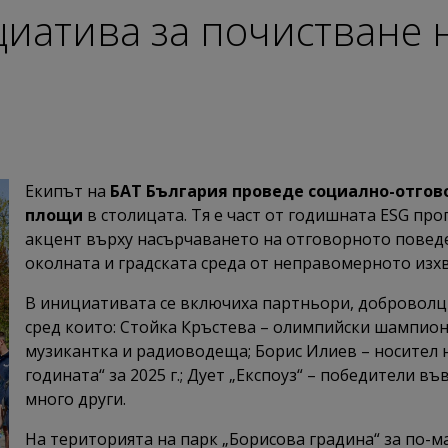
циатива за почистване 
Екипът на
БАТ България проведе социално-отгов
площи
в столицата. Тя е част от годишната ESG про
акцент върху насърчаването на отговорното повед
околната и градската среда от неправомерното изх
В инициативата се включиха партньори, доброволци
сред които: Стойка Кръстева – олимпийски шампион 
музикантка и радиоводеща; Борис Илиев – носител 
годината“ за 2025 г.; Дует „Експоуз“ – победители 
много други.
На територията на парк „Борисова градина“ за по-ма