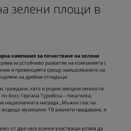
на зелени площи в
орна кампания за почистване на зелени
грама за устойчиво развитие на компанията с
ение и превенцията срещу замърсяването на
върляне на дребни отпадъци.
, граждани, като и родни звездни личности,
по бокс; Гергана Турийска – писателка,
на националната награда „Мъжки глас на
във водещо музикално ТВ риалити предаване, и
лко от два часа всички участващи успяха да