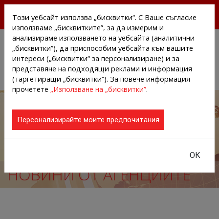
БЕЗПЛАТНИ ПРЕССЪОБЩЕНИЯ И НОВИНИ ОТ
Този уебсайт използва „бисквитки“. С Ваше съгласие
АГЕНЦИИТЕ И КОМПАНИИТЕ
използваме „бисквитките”, за да измерим и
анализираме използването на уебсайта (аналитични
„бисквитки”), да приспособим уебсайта към вашите
интереси („бисквитки“ за персонализиране) и за
представяне на подходящи реклами и информация
(таргетиращи „бисквитки“). За повече информация
прочетете
„Използване на „бисквитки”
.
Персонализирайте моите предпочитания
ОК
НОВИНИ ОТ АГЕНЦИИТЕ