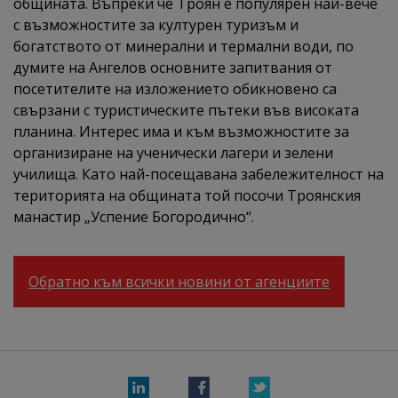
общината. Въпреки че Троян е популярен най-вече
с възможностите за културен туризъм и
богатството от минерални и термални води, по
думите на Ангелов основните запитвания от
посетителите на изложението обикновено са
свързани с туристическите пътеки във високата
планина. Интерес има и към възможностите за
организиране на ученически лагери и зелени
училища. Като най-посещавана забележителност на
територията на общината той посочи Троянския
манастир „Успение Богородично“.
Обратно към всички новини от агенциите