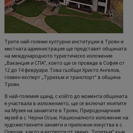
Трите най-големи културни институции в Троян и
местната администрация ще представят общината
на международното туристическо изложение
„Ваканция и СПА“, което ще се проведе в София от
12 до 14 февруари. Това съобщи Христо Ангелов,
главен експерт „Туризъм и транспорт“ в община
Троян.
В най-големия щанд, с който до момента общината
е участвала в изложението, ще се включат екипите
на Музея на занаятите в Троян, Природонаучния
музей в с. Черни Осъм, Националното изложение на
художествените занаяти и приложни изкуства в с.
Орешак, както и експерти от звено „Туризъм“ към