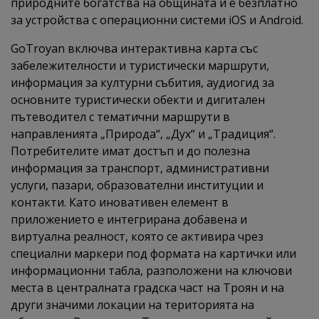
природните богатства на общината и е безплатно
за устройства с операционни системи iOS и Android.
GoTroyan включва интерактивна карта със
забележителности и туристически маршрути,
информация за културни събития, аудиогид за
основните туристически обекти и дигитален
пътеводител с тематични маршрути в
направленията „Природа“, „Дух“ и „Традиция“.
Потребителите имат достъп и до полезна
информация за транспорт, административни
услуги, пазари, образователни институции и
контакти. Като иновативен елемент в
приложението е интегрирана добавена и
виртуална реалност, която се активира чрез
специални маркери под формата на картички или
информационни табла, разположени на ключови
места в централната градска част на Троян и на
други значими локации на територията на