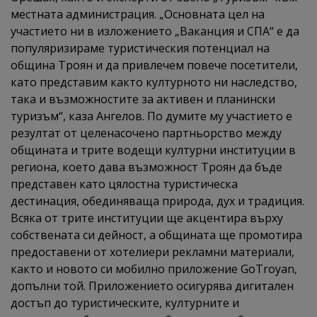
местната администрация. „Основната цел на
участието ни в изложението „Ваканция и СПА“ е да
популяризираме туристическия потенциал на
община Троян и да привлечем повече посетители,
като представим както културното ни наследство,
така и възможностите за активен и планински
туризъм“, каза Ангелов. По думите му участието е
резултат от целенасочено партньорство между
общината и трите водещи културни институции в
региона, което дава възможност Троян да бъде
представен като цялостна туристическа
дестинация, обединяваща природа, дух и традиция.
Всяка от трите институции ще акцентира върху
собствената си дейност, а общината ще промотира
предоставени от хотелиери рекламни материали,
както и новото си мобилно приложение GoTroyan,
допълни той. Приложението осигурява дигитален
достъп до туристическите, културните и