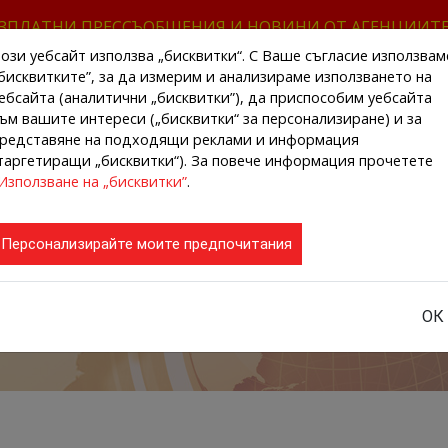
ЗПЛАТНИ ПРЕССЪОБЩЕНИЯ И НОВИНИ ОТ АГЕНЦИИТ
ози уебсайт използва „бисквитки“. С Ваше съгласие използвам
бисквитките”, за да измерим и анализираме използването на
ебсайта (аналитични „бисквитки”), да приспособим уебсайта
ъм вашите интереси („бисквитки“ за персонализиране) и за
редставяне на подходящи реклами и информация
НАЧАЛО
НОВИНИ ОТ АГЕНЦИИТЕ
РЕГИ
таргетиращи „бисквитки“). За повече информация прочетете
Използване на „бисквитки”
.
Персонализирайте моите предпочитания
ОК