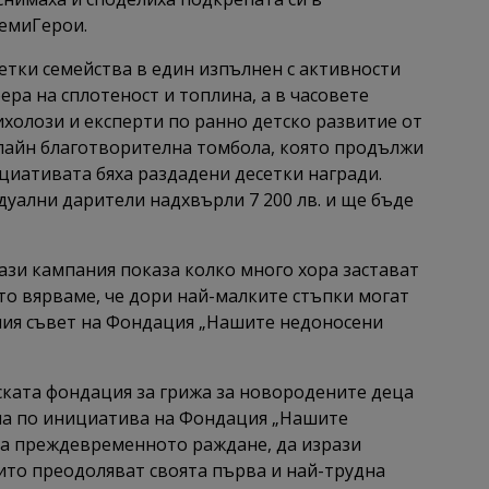
емиГерои.
етки семейства в един изпълнен с активности
ра на сплотеност и топлина, а в часовете
сихолози и експерти по ранно детско развитие от
нлайн благотворителна томбола, която продължи
ициативата бяха раздадени десетки награди.
дуални дарители надхвърли 7 200 лв. и ще бъде
Тази кампания показа колко много хора застават
ото вярваме, че дори най-малките стъпки могат
лния съвет на Фондация „Нашите недоносени
йската фондация за грижа за новородените деца
дина по инициатива на Фондация „Нашите
на преждевременното раждане, да изрази
оито преодоляват своята първа и най-трудна