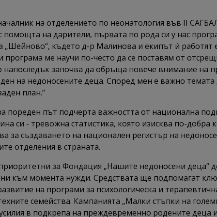
 началник на отделението по неонатология във II САГБА
 помощта на дарители, първата по рода си у нас прогр
„Шейново“, където д-р Малинова и екипът ѝ работят 
 програма ме научи по-често да се поставям от отсрещн
о напоследък започва да обръща повече внимание на п
ден на недоносените деца. Според мен е важно темата д
аден план.“
за пореден път подчерта важността от национална под
ина си - тревожна статистика, която изисква по-добра
а за създаването на национален регистър на недоносе
те отделения в страната.
м приоритетни за Фондация „Нашите недоносени деца“ 
ени към момента нужди. Средствата ще подпомагат клю
азвитие на програми за психологическа и терапевтичн
ехните семейства. Кампанията „Малки стъпки на голем
усилия в подкрепа на преждевременно родените деца и