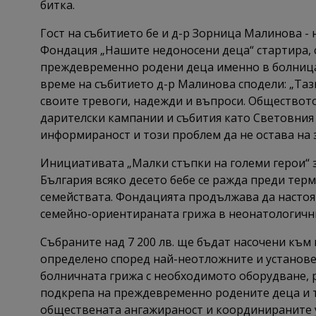
битка.
Гост на събитието бе и д-р Зорница Малинова -
Фондация „Нашите недоносени деца“ стартира, с
преждевременно родени деца именно в болница 
време на събитието д-р Малинова сподели: „Тази
своите тревоги, надежди и въпроси. Обществот
дарителски кампании и събития като Световния 
информираност и този проблем да не остава на з
Инициативата „Малки стъпки на големи герои“ 
България всяко десето бебе се ражда преди терм
семействата. Фондацията продължава да настояв
семейно-ориентираната грижа в неонатологични
Събраните над 7 200 лв. ще бъдат насочени къ
определено според най-неотложните и установ
болничната грижа с необходимото оборудване, р
подкрепа на преждевременно родените деца и т
обществената ангажираност и координираните 