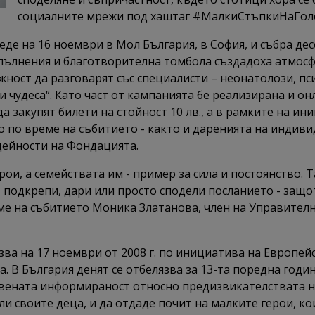
социалните мрежи под хаштаг #МалкиСтъпкиНаГол
де на 16 ноември в Мол България, в София, и събра дес
зпълнения и благотворителна томбола създадоха атмосфе
ожност да разговарят със специалисти – неонатолози, п
 чудеса“. Като част от кампанията бе реализирана и о
а закупят билети на стойност 10 лв., а в рамките на ин
о по време на събитието - както и даренията на индиви
дейности на Фондацията.
и, а семействата им - пример за сила и постоянство. 
а, подкрепи, дари или просто сподели посланието - защ
еме на събитието Моника Златанова, член на Управите
зва на 17 ноември от 2008 г. по инициатива на Европе
па. В България денят се отбелязва за 13-та поредна го
твената информираност относно предизвикателствата 
ли своите деца, и да отдаде почит на малките герои, к