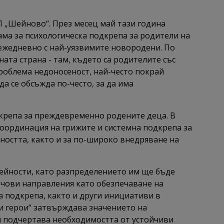
Л „Шейново“. През месец май тази година
ама за психологическа подкрепа за родители на
ежедневно с най-уязвимите новородени. По
ата страна - там, където са родителите със
роблема недоносеност, най-често покрай
а се обсъжда по-често, за да има
крепа за преждевременно родените деца. В
 координация на грижите и системна подкрепа за
ността, както и за по-широко внедряване на
дейности, като разпределението им ще бъде
чови направления като обезпечаване на
а подкрепа, както и други инициативи в
и герои“ затвърждава значението на
 подчертава необходимостта от устойчиви