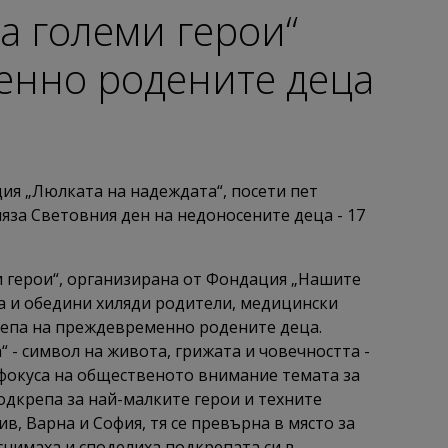
а големи герои“
енно родените деца
ия „Люлката на надеждата“, посети пет
ляза Световния ден на недоносените деца - 17
 герои“, организирана от Фондация „Нашите
да и обедини хиляди родители, медицински
репа на преждевременно родените деца.
- символ на живота, грижата и човечността -
 фокуса на общественото внимание темата за
дкрепа за най-малките герои и техните
ив, Варна и София, тя се превърна в място за
снимаха и споделиха подкрепата си в