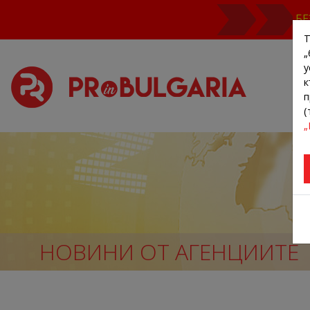
БЕ
Т
„
у
к
п
(
„
НОВИНИ ОТ АГЕНЦИИТЕ