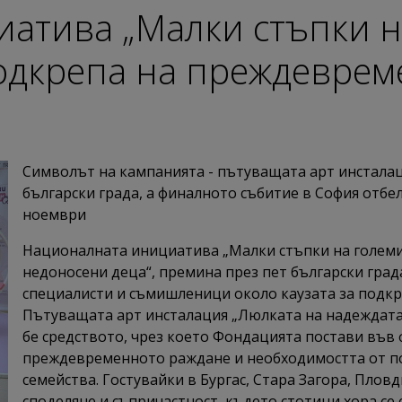
атива „Малки стъпки н
одкрепа на преждеврем
Символът на кампанията - пътуващата арт инсталац
български града, а финалното събитие в София отбе
ноември
Националната инициатива „Малки стъпки на големи
недоносени деца“, премина през пет български гра
специалисти и съмишленици около каузата за подк
Пътуващата арт инсталация „Люлката на надеждата“ 
бе средството, чрез което Фондацията постави във
преждевременното раждане и необходимостта от по
семейства. Гостувайки в Бургас, Стара Загора, Пловд
споделяне и съпричастност, където стотици хора се 