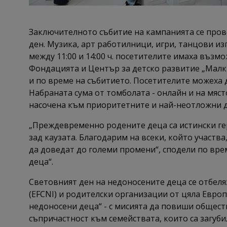
Заключителното събитие на кампанията се прове
ден. Музика, арт работилници, игри, танцови и
между 11:00 и 14:00 ч. посетителите имаха възм
Фондацията и Център за детско развитие „Малки
и по време на събитието. Посетителите можеха д
Набраната сума от томболата - онлайн и на мяст
насочена към приоритетните и най-неотложни 
„Преждевременно родените деца са истински геро
зад каузата. Благодарим на всеки, който участв
да доведат до големи промени“, сподели по вр
деца“.
Световният ден на недоносените деца се отбеля
(EFCNI) и родителски организации от цяла Евро
недоносени деца“ - с мисията да повиши общес
съпричастност към семействата, които са загуби