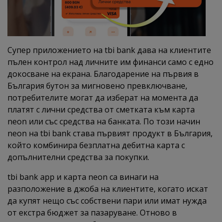
Супер приложението на tbi bank дава на клиентите
пълен контрол над личните им финанси само с едно
докосване на екрана. Благодарение на първия в
България бутон за мигновено превключване,
потребителите могат да изберат на момента да
платят с лични средства от сметката към карта
neon или със средства на банката. По този начин
neon на tbi bank става първият продукт в България,
който комбинира безплатна дебитна карта с
допълнителни средства за покупки.
tbi bank app и карта neon са винаги на
разположение в джоба на клиентите, когато искат
да купят нещо със собствени пари или имат нужда
от екстра бюджет за пазаруване. Отново в