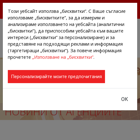
БЕЗПЛАТНИ ПРЕССЪОБЩЕНИЯ И НОВИНИ ОТ
Този уебсайт използва „бисквитки“. С Ваше съгласие
АГЕНЦИИТЕ И КОМПАНИИТЕ
използваме „бисквитките”, за да измерим и
анализираме използването на уебсайта (аналитични
„бисквитки”), да приспособим уебсайта към вашите
интереси („бисквитки“ за персонализиране) и за
представяне на подходящи реклами и информация
(таргетиращи „бисквитки“). За повече информация
прочетете
„Използване на „бисквитки”
.
Персонализирайте моите предпочитания
ОК
НОВИНИ ОТ АГЕНЦИИТЕ