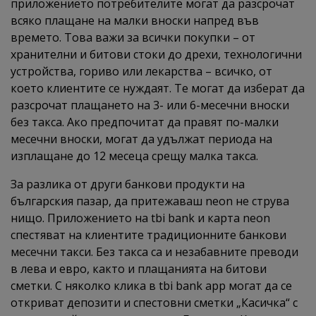
приложението потребителите могат да разсрочат
всяко плащане на малки вноски напред във
времето. Това важи за всички покупки – от
хранителни и битови стоки до дрехи, технологични
устройства, гориво или лекарства – всичко, от
което клиентите се нуждаят. Те могат да изберат да
разсрочат плащането на 3- или 6-месечни вноски
без такса. Ако предпочитат да правят по-малки
месечни вноски, могат да удължат периода на
изплащане до 12 месеца срещу малка такса.
За разлика от други банкови продукти на
българския пазар, да притежаваш neon не струва
нищo. Приложението на tbi bank и карта neon
спестяват на клиентите традиционните банкови
месечни такси. Без такса са и незабавните преводи
в лева и евро, както и плащанията на битови
сметки. С няколко клика в tbi bank app могат да се
откриват депозити и спестовни сметки „Касичка“ с