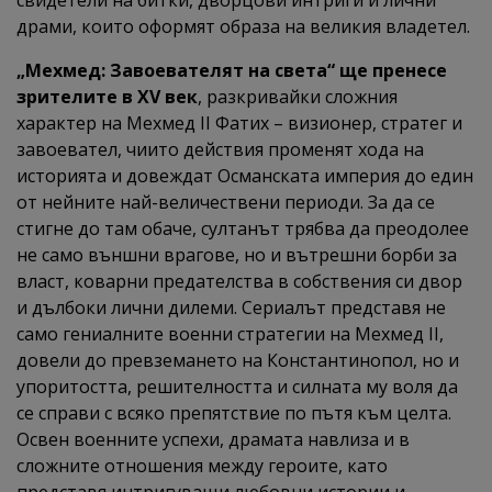
свидетели на битки, дворцови интриги и лични
драми, които оформят образа на великия владетел.
„Мехмед: Завоевателят на света“ ще пренесе
зрителите в XV век
, разкривайки сложния
характер на Мехмед II Фатих – визионер, стратег и
завоевател, чиито действия променят хода на
историята и довеждат Османската империя до един
от нейните най-величествени периоди. За да се
стигне до там обаче, султанът трябва да преодолее
не само външни врагове, но и вътрешни борби за
власт, коварни предателства в собствения си двор
и дълбоки лични дилеми. Сериалът представя не
само гениалните военни стратегии на Мехмед II,
довели до превземането на Константинопол, но и
упоритостта, решителността и силната му воля да
се справи с всяко препятствие по пътя към целта.
Освен военните успехи, драмата навлиза и в
сложните отношения между героите, като