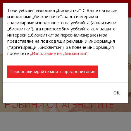
БЕЗПЛАТНИ ПРЕССЪОБЩЕНИЯ И НОВИНИ ОТ
Този уебсайт използва „бисквитки“. С Ваше съгласие
АГЕНЦИИТЕ И КОМПАНИИТЕ
използваме „бисквитките”, за да измерим и
анализираме използването на уебсайта (аналитични
„бисквитки”), да приспособим уебсайта към вашите
интереси („бисквитки“ за персонализиране) и за
представяне на подходящи реклами и информация
(таргетиращи „бисквитки“). За повече информация
прочетете
„Използване на „бисквитки”
.
Персонализирайте моите предпочитания
ОК
НОВИНИ ОТ АГЕНЦИИТЕ