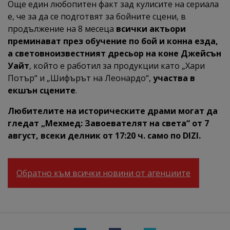
Още един любопитен факт зад кулисите на сериала
е, че за да се подготвят за бойните сцени, в
продължение на 8 месеца
всички актьори
преминават през обучение по бой и конна езда,
а световноизвестният дресьор на коне Джейсън
Уайт
, който е работил за продукции като „Хари
Потър“ и „Шифърът на Леонардо“,
участва в
екшън сцените
.
Любителите на историческите драми могат да
гледат „Мехмед: Завоевателят на света“ от 7
август, всеки делник от 17:20 ч. само по DIZI.
Обратно към всички новини от агенциите