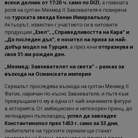
всеки делник от 17:20 ч. само по DIZI
, а главната
роля на султан Мехмед II Завоевателя е поверена
на
турската звезда Кенан Имирзалъолу
.
Актьорът, известен с участието си в хитовите
продукции
„Езел“, „Справедливостта на Кара“ и
„До последен дъх“, е носител на приза за най-
добър модел на Турция
, а през юни
отпразнува и
своя 51-ви рожден ден.
„Мехмед: Завоевателят на света“ – разказ за
възхода на Османската империя
Сериалът проследява възхода на султан Мехмед II
Фатих, наричан по-късно Завоевателя, и пътя към
превръщането му в една от най-значимите фигури
в историята. От амбициозен и непокорен принц, до
легендарен пълководец,
успял да завладее
Константинопол през 1453 г. само за 53 дни
,
любителите на турските сериали ще станат