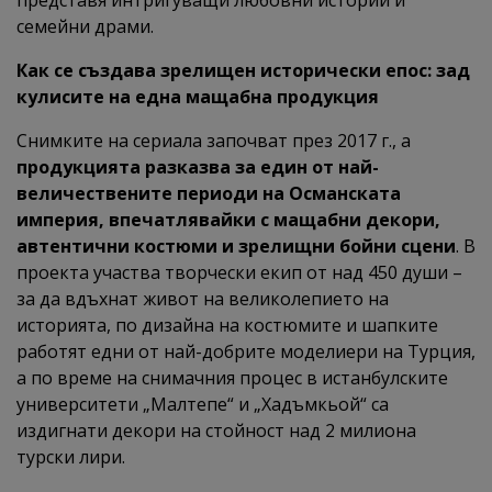
представя интригуващи любовни истории и
семейни драми.
Как се създава зрелищен исторически епос: зад
кулисите на една мащабна продукция
Снимките на сериала започват през 2017 г., а
продукцията разказва за един от най-
величествените периоди на Османската
империя, впечатлявайки с мащабни декори,
автентични костюми и зрелищни бойни сцени
. В
проекта участва творчески екип от над 450 души –
за да вдъхнат живот на великолепието на
историята, по дизайна на костюмите и шапките
работят едни от най-добрите моделиери на Турция,
а по време на снимачния процес в истанбулските
университети „Малтепе“ и „Хадъмкьой“ са
издигнати декори на стойност над 2 милиона
турски лири.