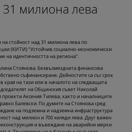
 31 милиона лева
на стойност над 31 милиона лева по
иции (КИТИ) "Устойчив социално-икономически
ие на идентичността на региона".
алина Стоянова. Безвъзмездната финансова
обствено съфинансиране. Дейностите са със срок
 в края на тази или в началото на следващата
едседателят на Общинския съвет Николай
и проекти Аксения Тилева, както и началниците
равко Балевски. По думите на Стоянова сред
аждане на подземна и надземна инфраструктура
йност над милион и 700 хиляди лева. Друг важен
 реконструкция и въвеждане на аварийни мерки
етът. Тя напомни, че в Казанлък се състоя