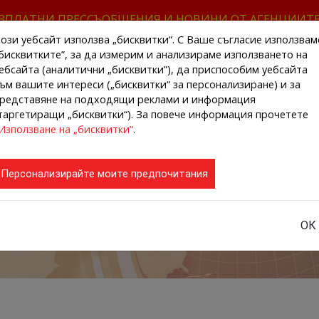
ЗПЛАТНИ ПРЕССЪОБЩЕНИЯ И НОВИНИ ОТ АГЕНЦИИТ
ози уебсайт използва „бисквитки“. С Ваше съгласие използвам
бисквитките”, за да измерим и анализираме използването на
ебсайта (аналитични „бисквитки”), да приспособим уебсайта
ъм вашите интереси („бисквитки“ за персонализиране) и за
редставяне на подходящи реклами и информация
НАЧАЛО
НОВИНИ ОТ АГЕНЦИИТЕ
РЕГИ
таргетиращи „бисквитки“). За повече информация прочетете
Използване на „бисквитки”
.
Персонализирайте моите предпочитания
ОК