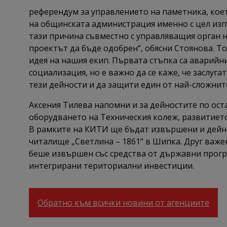
референдум за управлението на паметника, коет
на общинската администрация именно с цел изп
тази причина съвместно с управляващия орган н
проектът да бъде одобрен“, обясни Стоянова. Т
идея на нашия екип. Първата стъпка са аварийн
социализация, но е важно да се каже, че заслуг
тези дейности и да защити един от най-сложните
Аксения Тилева напомни и за дейностите по ост
оборудването на Техническия колеж, развитието
В рамките на КИТИ ще бъдат извършени и дейно
читалище „Светлина – 1861“ в Шипка. Друг важен
беше извършен със средства от държавни прогр
интегрирани териториални инвестиции.
Обратно към всички новини от агенциите