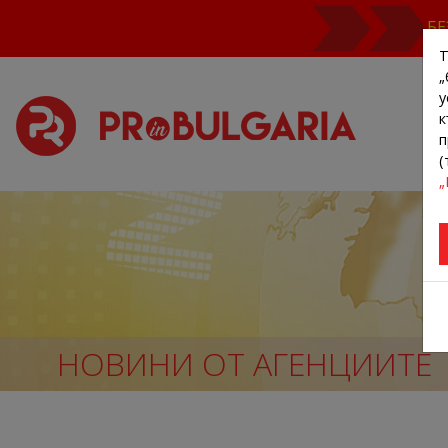
БЕ
Т
„
у
к
п
(
„
НОВИНИ ОТ АГЕНЦИИТЕ