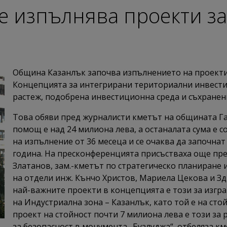
 изпълнява проекти за
Община Казанлък започва изпълнението на проекти 
Концепцията за интегрирани териториални инвест
растеж, подобрена инвестиционна среда и съхранен
Това обяви пред журналисти кметът на общината Г
помощ е над 24 милиона лева, а останалата сума е с
на изпълнение от 36 месеца и се очаква да започнат
година. На пресконференцията присъстваха още пр
Златанов, зам.-кметът по стратегическо планиране 
на отдели инж. Кънчо Христов, Мариела Цекова и Зд
най-важните проекти в концепцията е този за изгр
на Индустриална зона – Казанлък, като той е на сто
проект на стойност почти 7 милиона лева е този за
за безопасност в монумента „Бузлуджа“, отбеляза км