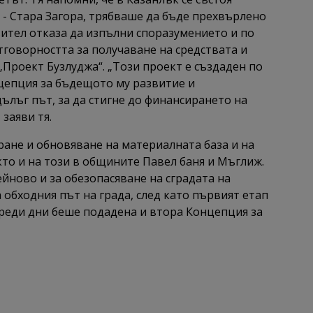
 - Стара Загора, трябваше да бъде прехвърлено
ител отказа да изпълни споразумението и по
говорността за получаване на средствата и
Проект Бузлуджа“. „Този проект е създаден по
нцепция за бъдещото му развитие и
дълъг път, за да стигне до финансирането на
 заяви тя.
ране и обновяване на материалната база и на
кто и на този в общините Павел баня и Мъглиж.
ново и за обезопасяване на сградата на
 обходния път на града, след като първият етап
реди дни беше подадена и втора Концепция за