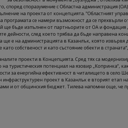
о, според споразумение с Областна администрация (ОА)
ълнение на проекта от концепцията. "Областният управ
а програмата се намери възможност да се прехвърли от
ой ще бъде изпълнен от партньорите от ОА и фондация „
ите дейности, след което трябва да бъде направена ко
ата ще е на администрацията в Казанлък, която извървя 
 като собственост и като състояние обекти в страната“,
аналите проекти в Концепцията. Сред тях са модернизи
 на туристическия потенциал на язовир „Копринка“, ка
сти за енергийна ефективност в читалището в село Шей
 инфраструктурен проект в Казанлък е вторият етап на
ами и от общинския бюджет. Тилева напомни още, че п