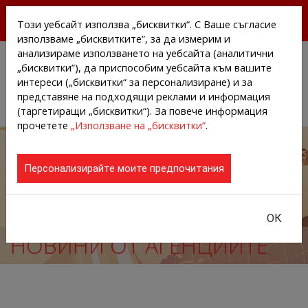
БЕЗПЛАТНИ ПРЕССЪОБЩЕНИЯ И НОВИНИ ОТ
Този уебсайт използва „бисквитки“. С Ваше съгласие
АГЕНЦИИТЕ И КОМПАНИИТЕ
използваме „бисквитките”, за да измерим и
анализираме използването на уебсайта (аналитични
„бисквитки”), да приспособим уебсайта към вашите
интереси („бисквитки“ за персонализиране) и за
представяне на подходящи реклами и информация
(таргетиращи „бисквитки“). За повече информация
прочетете
„Използване на „бисквитки”
.
Персонализирайте моите предпочитания
ОК
НОВИНИ ОТ АГЕНЦИИТЕ