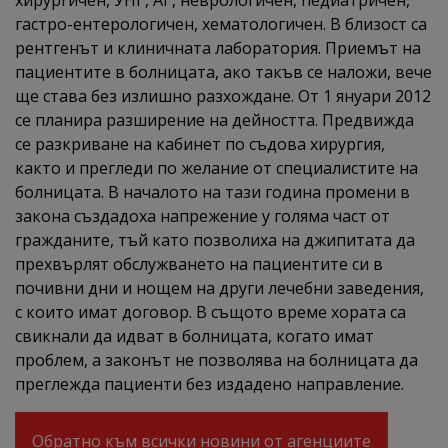
хирургичен, УНГ, АГ, неврологичен, педиатричен,
гастро-ентерологичен, хематологичен. В близост са
рентгенът и клиничната лаборатория. Приемът на
пациентите в болницата, ако такъв се наложи, вече
ще става без излишно разхождане. От 1 януари 2012
се планира разширение на дейността. Предвижда
се разкриване на кабинет по съдова хирургия,
както и прегледи по желание от специалистите на
болницата. В началото на тази година промени в
закона създадоха напрежение у голяма част от
гражданите, тъй като позволиха на джипитата да
прехвърлят обслужването на пациентите си в
почивни дни и нощем на други лечебни заведения,
с които имат договор. В същото време хората са
свикнали да идват в болницата, когато имат
проблем, а законът не позволява на болницата да
преглежда пациенти без издадено направление.
Обратно към всички новини от агенциите