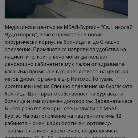
Медицински център на МБАЛ-Бургас – “Св. Николай
Чудотворец”, вече е преместен в новия
хирургически корпус на болницата, до Спешно
отделение. Промяната се направи за удобство на
пациентите, които вече могат да ползват
денонощно кабинетите му с талон от здравната
каса. Има промяна и в ръководството на центъра –
негов директор вече е д-р Нигохос Топузян,
досегашен шеф на Спешно отделение на бургаската
болница. Центърът е собственост на Бургаската
болница и има сключен договор със Здравната каса.
В него работят лекари - специалисти от МБАЛ-
Бургас. На разположение на пациентите има 12
кабинета – очен, кардиологичен, ортопедо-
травматологичен, урологичен, нефрологичен,