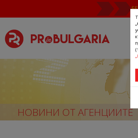
БЕ
Т
„
у
к
п
(
„
НОВИНИ ОТ АГЕНЦИИТЕ