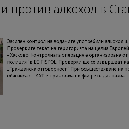
и против алкохол в Ст
Засилен контрол на водачите употребили алкохол щ
Проверките текат на територията на целия Европей
- Хасково. Контролната операция е организирана о
полиция" в ЕС TISPOL. Проверки ще се извършват как
„Гражданска отговорност". При осъществяване на п
обясниха от КАТ и призоваха шофьорите да спазват 