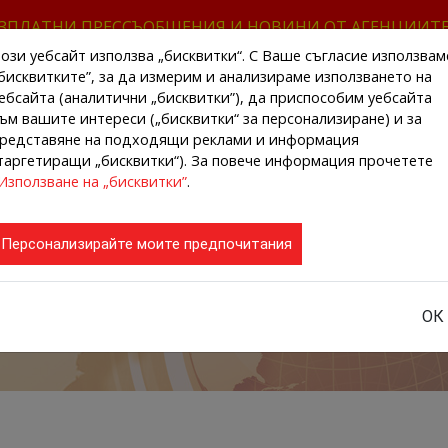
ЗПЛАТНИ ПРЕССЪОБЩЕНИЯ И НОВИНИ ОТ АГЕНЦИИТ
ози уебсайт използва „бисквитки“. С Ваше съгласие използвам
бисквитките”, за да измерим и анализираме използването на
ебсайта (аналитични „бисквитки”), да приспособим уебсайта
ъм вашите интереси („бисквитки“ за персонализиране) и за
редставяне на подходящи реклами и информация
НАЧАЛО
НОВИНИ ОТ АГЕНЦИИТЕ
РЕГИ
таргетиращи „бисквитки“). За повече информация прочетете
Използване на „бисквитки”
.
Персонализирайте моите предпочитания
ОК