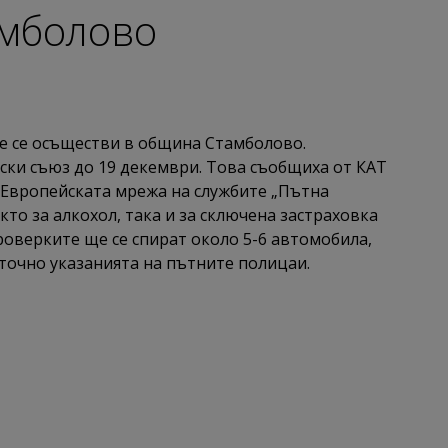
амболово
е се осъществи в община Стамболово.
ски съюз до 19 декември. Това съобщиха от КАТ
т Европейската мрежа на службите „Пътна
то за алкохол, така и за сключена застраховка
роверките ще се спират около 5-6 автомобила,
точно указанията на пътните полицаи.