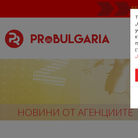
БЕ
Т
„
у
к
п
(
„
НОВИНИ ОТ АГЕНЦИИТЕ