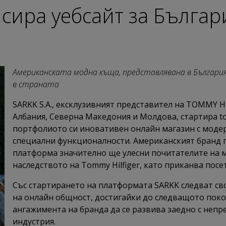
сира уебсайт за Българ
Американската модна къща, представлявана в България 
в страната
SARKK S.A., ексклузивният представител на TOMMY HI
Албания, Северна Македония и Молдова, стартира t
портфолиото си иновативен онлайн магазин с моде
специални функционалности. Американският бранд п
платформа значително ще улесни почитателите на м
наследството на Tommy Hilfiger, като приканва посе
Със стартирането на платформата SARKK следват св
на онлайн общност, достигайки до следващото покол
ангажимента на бранда да се развива заедно с неп
индустрия.