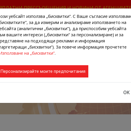
ЗПЛАТНИ ПРЕССЪОБЩЕНИЯ И НОВИНИ ОТ АГЕНЦИИТ
ози уебсайт използва „бисквитки“. С Ваше съгласие използвам
бисквитките”, за да измерим и анализираме използването на
ебсайта (аналитични „бисквитки”), да приспособим уебсайта
ъм вашите интереси („бисквитки“ за персонализиране) и за
редставяне на подходящи реклами и информация
НАЧАЛО
НОВИНИ ОТ АГЕНЦИИТЕ
РЕГИ
таргетиращи „бисквитки“). За повече информация прочетете
Използване на „бисквитки”
.
Персонализирайте моите предпочитания
ОК