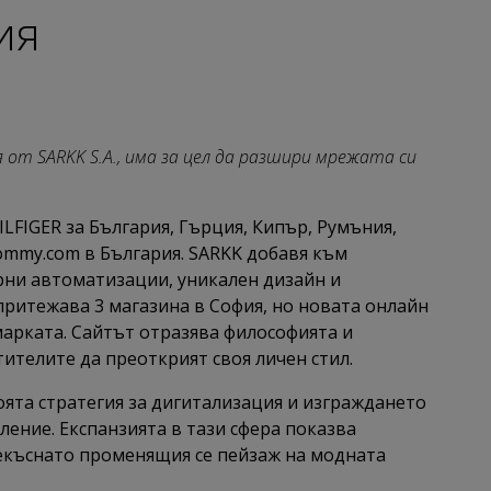
ия
от SARKK S.A., има за цел да разшири мрежата си
LFIGER за България, Гърция, Кипър, Румъния,
ommy.com в България. SARKK добавя към
рни автоматизации, уникален дизайн и
ритежава 3 магазина в София, но новата онлайн
арката. Сайтът отразява философията и
тителите да преоткрият своя личен стил.
оята стратегия за дигитализация и изграждането
ение. Експанзията в тази сфера показва
рекъснато променящия се пейзаж на модната