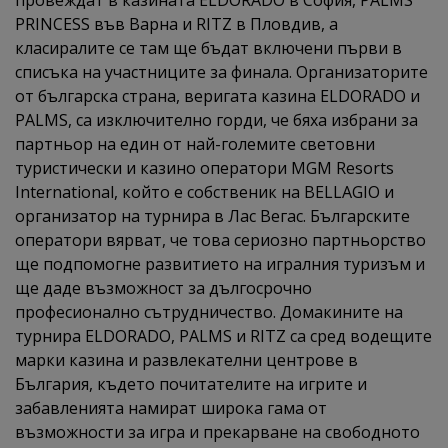
провеждат в казината ELDORADO в София, PALMS
PRINCESS във Варна и RITZ в Пловдив, а
класиралите се там ще бъдат включени първи в
списъка на участниците за финала. Организаторите
от българска страна, веригата казина ELDORADO и
PALMS, са изключително горди, че бяха избрани за
партньор на един от най-големите световни
туристически и казино оператори MGM Resorts
International, който е собственик на BELLAGIO и
организатор на турнира в Лас Вегас. Българските
оператори вярват, че това сериозно партньорство
ще подпомогне развитието на игралния туризъм и
ще даде възможност за дългосрочно
професионално сътрудничество. Домакините на
турнира ELDORADO, PALMS и RITZ са сред водещите
марки казина и развлекателни центрове в
България, където почитателите на игрите и
забавленията намират широка гама от
възможности за игра и прекарване на свободното