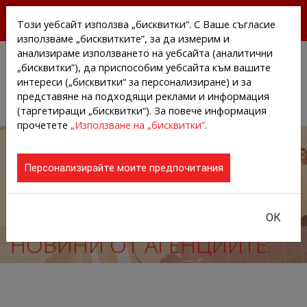
БЕЗПЛАТНИ ПРЕССЪОБЩЕНИЯ И НОВИНИ ОТ
Този уебсайт използва „бисквитки“. С Ваше съгласие
АГЕНЦИИТЕ И КОМПАНИИТЕ
използваме „бисквитките”, за да измерим и
анализираме използването на уебсайта (аналитични
„бисквитки”), да приспособим уебсайта към вашите
интереси („бисквитки“ за персонализиране) и за
представяне на подходящи реклами и информация
(таргетиращи „бисквитки“). За повече информация
прочетете
„Използване на „бисквитки”
.
Персонализирайте моите предпочитания
ОК
НОВИНИ ОТ АГЕНЦИИТЕ