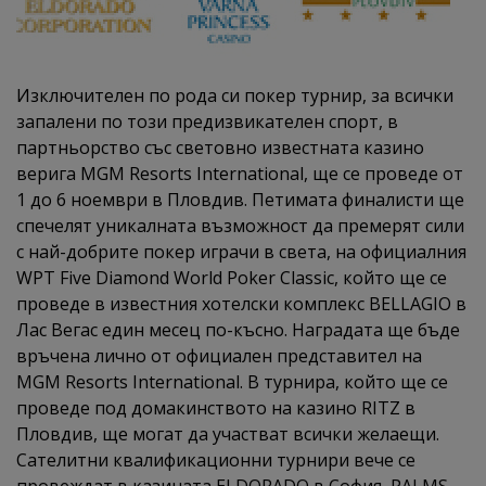
Изключителен по рода си покер турнир, за всички
запалени по този предизвикателен спорт, в
партньорство със световно известната казино
верига MGM Resorts International, ще се проведе от
1 до 6 ноември в Пловдив. Петимата финалисти ще
спечелят уникалната възможност да премерят сили
с най-добрите покер играчи в света, на официалния
WPT Five Diamond World Poker Classic, който ще се
проведе в известния хотелски комплекс BELLAGIO в
Лас Вегас един месец по-късно. Наградата ще бъде
връчена лично от официален представител на
MGM Resorts International. В турнира, който ще се
проведе под домакинството на казино RITZ в
Пловдив, ще могат да участват всички желаещи.
Сателитни квалификационни турнири вече се