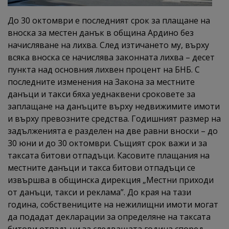
До 30 октомври е последният срок за плащане на
вноска за местен данък в община Ардино без
начисляване на лихва. След изтичането му, върху
всяка вноска се начислява законната лихва – десет
пункта над основния лихвен процент на БНБ. С
последните изменения на Закона за местните
данъци и такси бяха уеднаквени сроковете за
заплащане на данъците върху недвижимите имоти
и върху превозните средства. Годишният размер на
задълженията е разделен на две равни вноски – до
30 юни и до 30 октомври. Същият срок важи и за
таксата битови отпадъци. Касовите плащания на
местните данъци и такса битови отпадъци се
извършва в общинска дирекция „Местни приходи
от данъци, такси и реклама”. До края на тази
година, собствениците на нежилищни имоти могат
да подадат декларации за определяне на таксата