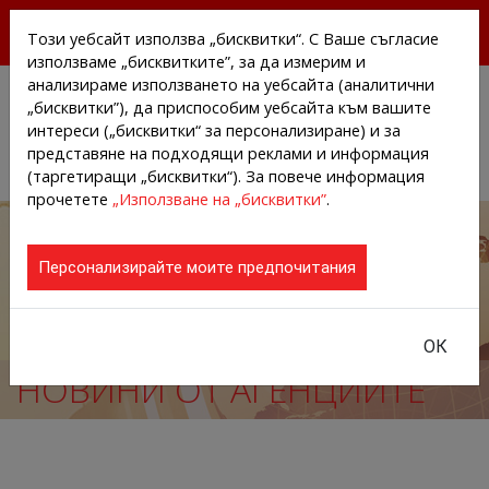
БЕЗПЛАТНИ ПРЕССЪОБЩЕНИЯ И НОВИНИ ОТ
Този уебсайт използва „бисквитки“. С Ваше съгласие
АГЕНЦИИТЕ И КОМПАНИИТЕ
използваме „бисквитките”, за да измерим и
анализираме използването на уебсайта (аналитични
„бисквитки”), да приспособим уебсайта към вашите
интереси („бисквитки“ за персонализиране) и за
представяне на подходящи реклами и информация
(таргетиращи „бисквитки“). За повече информация
прочетете
„Използване на „бисквитки”
.
Персонализирайте моите предпочитания
ОК
НОВИНИ ОТ АГЕНЦИИТЕ