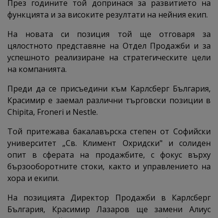
През годините той допринася за развитието на
функцията и за високите резултати на нейния екип.
На новата си позиция той ще отговаря за
цялостното представяне на Отдел Продажби и за
успешното реализиране на стратегическите цели
на компанията.
Преди да се присъедини към Карлсберг България,
Красимир е заемал различни търговски позиции в
Chipita, Froneri и Nestle.
Той притежава бакалавърска степен от Софийски
университет „Св. Климент Охридски" и солиден
опит в сферата на продажбите, с фокус върху
бързооборотните стоки, както и управлението на
хора и екипи.
На позицията Директор Продажби в Карлсберг
България, Красимир Лазаров ще замени Алиус