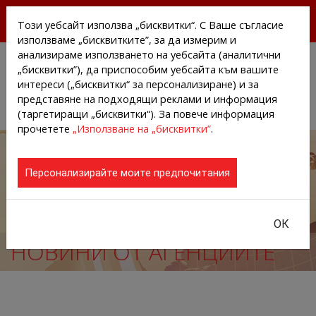
БЕЗПЛАТНИ ПРЕССЪОБЩЕНИЯ И НОВИНИ ОТ
Този уебсайт използва „бисквитки“. С Ваше съгласие
АГЕНЦИИТЕ И КОМПАНИИТЕ
използваме „бисквитките”, за да измерим и
анализираме използването на уебсайта (аналитични
„бисквитки”), да приспособим уебсайта към вашите
интереси („бисквитки“ за персонализиране) и за
представяне на подходящи реклами и информация
(таргетиращи „бисквитки“). За повече информация
прочетете
„Използване на „бисквитки”
.
Персонализирайте моите предпочитания
ОК
НОВИНИ ОТ АГЕНЦИИТЕ