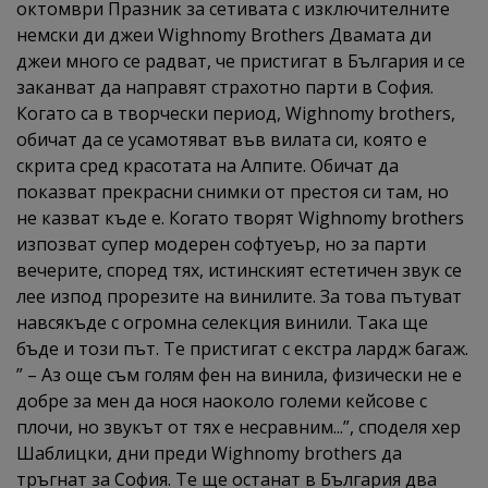
октомври Празник за сетивата с изключителните
немски ди джеи Wighnomy Brothers Двамата ди
джеи много се радват, че пристигат в България и се
заканват да направят страхотно парти в София.
Когато са в творчески период, Wighnomy brothers,
обичат да се усамотяват във вилата си, която е
скрита сред красотата на Алпите. Обичат да
показват прекрасни снимки от престоя си там, но
не казват къде е. Когато творят Wighnomy brothers
изпозват супер модерен софтуеър, но за парти
вечерите, според тях, истинският естетичен звук се
лее изпод прорезите на винилите. За това пътуват
навсякъде с огромна селекция винили. Така ще
бъде и този път. Те пристигат с екстра лардж багаж.
” – Аз още съм голям фен на винила, физически не е
добре за мен да нося наоколо големи кейсове с
плочи, но звукът от тях е несравним...”, споделя хер
Шаблицки, дни преди Wighnomy brothers да
тръгнат за София. Те ще останат в България два