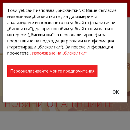
БЕЗПЛАТНИ ПРЕССЪОБЩЕНИЯ И НОВИНИ ОТ
Този уебсайт използва „бисквитки“. С Ваше съгласие
АГЕНЦИИТЕ И КОМПАНИИТЕ
използваме „бисквитките”, за да измерим и
анализираме използването на уебсайта (аналитични
„бисквитки”), да приспособим уебсайта към вашите
интереси („бисквитки“ за персонализиране) и за
представяне на подходящи реклами и информация
(таргетиращи „бисквитки“). За повече информация
прочетете
„Използване на „бисквитки”
.
Персонализирайте моите предпочитания
ОК
НОВИНИ ОТ АГЕНЦИИТЕ