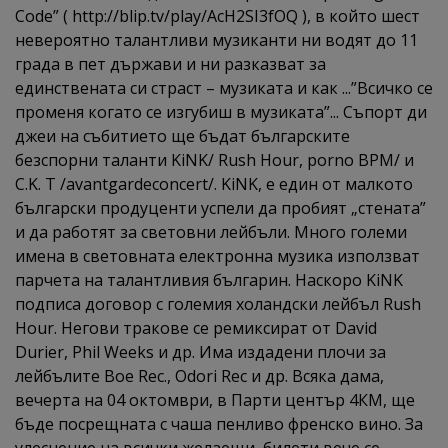
Code” ( http://blip.tv/play/AcH2SI3fOQ ), в който шест
невероятно талантливи музиканти ни водят до 11
града в пет държави и ни разказват за
единствената си страст – музиката и как ...”Всичко се
променя когато се изгубиш в музиката”... Съпорт ди
джеи на събитието ще бъдат българските
безспорни таланти KiNK/ Rush Hour, porno BPM/ и
C.K. T /avantgardeconcert/. KiNK, е един от малкото
български продуценти успели да пробият „стената”
и да работят за световни лейбъли. Много големи
имена в световната електронна музика използват
парчета на талантливия българин. Наскоро KiNK
подписа договор с големия холандски лейбъл Rush
Hour. Негови тракове се ремиксират от David
Durier, Phil Weeks и др. Има издадени плочи за
лейбълите Boe Rec., Odori Rec и др. Всяка дама,
вечерта на 04 октомври, в Парти център 4КМ, ще
бъде посрещната с чаша пенливо френско вино. За