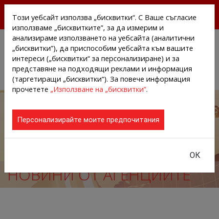
БЕЗПЛАТНИ ПРЕССЪОБЩЕНИЯ И НОВИНИ ОТ
Този уебсайт използва „бисквитки“. С Ваше съгласие
АГЕНЦИИТЕ И КОМПАНИИТЕ
използваме „бисквитките”, за да измерим и
анализираме използването на уебсайта (аналитични
„бисквитки”), да приспособим уебсайта към вашите
интереси („бисквитки“ за персонализиране) и за
представяне на подходящи реклами и информация
(таргетиращи „бисквитки“). За повече информация
прочетете
„Използване на „бисквитки”
.
Персонализирайте моите предпочитания
ОК
НОВИНИ ОТ АГЕНЦИИТЕ