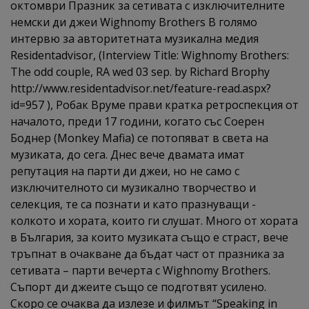
октомври Празник за сетивата с изключителните
немски ди джеи Wighnomy Brothers В голямо
интервю за авторитетната музикална медия
Residentadvisor, (Interview Title: Wighnomy Brothers:
The odd couple, RA wed 03 sep. by Richard Brophy
http://www.residentadvisor.net/feature-read.aspx?
id=957 ), Робак Вруме прави кратка ретроспекция от
началото, преди 17 години, когато със Соерен
Боднер (Monkey Mafia) се потопяват в света на
музиката, до сега. Днес вече двамата имат
репутация на парти ди джеи, но не само с
изключителното си музикално творчество и
селекция, те са познати и като празнуващи -
колкото и хората, които ги слушат. Много от хората
в България, за които музиката също е страст, вече
тръпнат в очакване да бъдат част от празника за
сетивата – парти вечерта с Wighnomy Brothers.
Съпорт ди джеите също се подготвят усилено.
Скоро се очаква да излезе и филмът “Speaking in