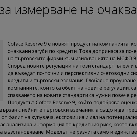
 за измерване на очакв
Coface Reserve 9 e новият продукт на компанията, к
очаквани загуби по кредити. Това допринася за по
на търговските фирми към изискванията на МСФО 9 
Според новите регулации на този стандарт, влезли 
да въведат по-точни и перспективни счетоводни си
кредити и търговски вземания. Глобално проучване 
компаниите, които са обект на новите регулации, са
спазването на новите стандарти са нужни повече ре
Продуктът Coface Reserve 9, който подобрява оценк
свързан с нейните търговски вземания, а също и да пре
от фалит на купувача, експозиция и дял на потенциалнат
офас анализира информация по кредитния риск, която в
а възстановяване. Моделът не разчита само и единстве