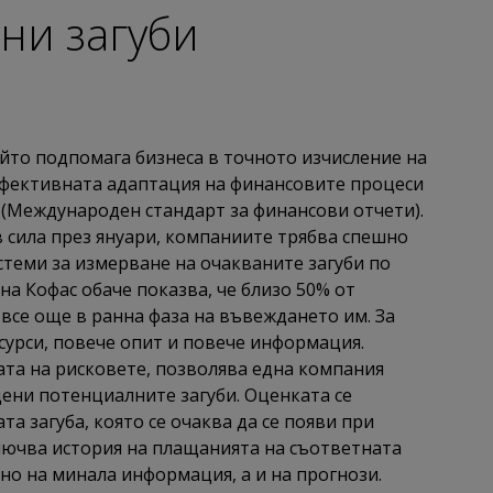
ани загуби
ойто подпомага бизнеса в точното изчисление на
-ефективната адаптация на финансовите процеси
(Международен стандарт за финансови отчети).
в сила през януари, компаниите трябва спешно
стеми за измерване на очакваните загуби по
на Кофас обаче показва, че близо 50% от
 все още в ранна фаза на въвеждането им. За
сурси, повече опит и повече информация.
ата на рисковете, позволява една компания
цени потенциалните загуби. Оценката се
а загуба, която се очаква да се появи при
ключва история на плащанията на съответната
но на минала информация, а и на прогнози.