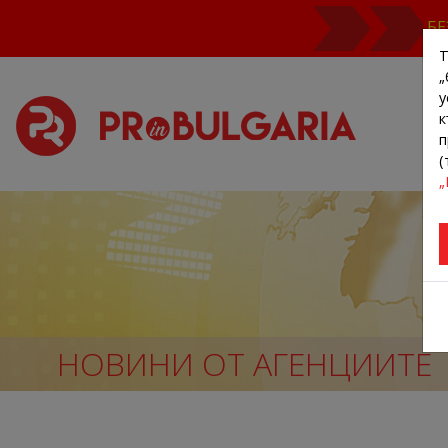
БЕ
Т
„
у
к
п
(
„
НОВИНИ ОТ АГЕНЦИИТЕ