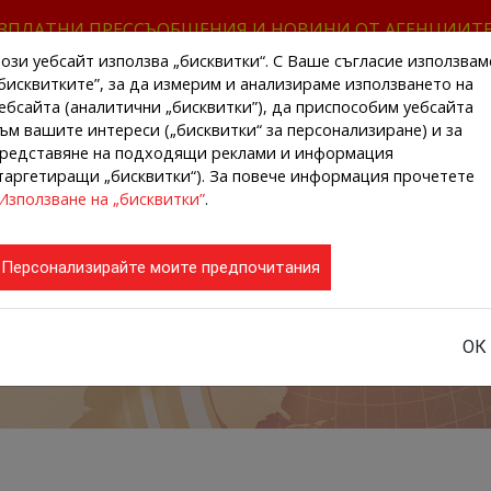
ЗПЛАТНИ ПРЕССЪОБЩЕНИЯ И НОВИНИ ОТ АГЕНЦИИТ
ози уебсайт използва „бисквитки“. С Ваше съгласие използвам
бисквитките”, за да измерим и анализираме използването на
ебсайта (аналитични „бисквитки”), да приспособим уебсайта
ъм вашите интереси („бисквитки“ за персонализиране) и за
редставяне на подходящи реклами и информация
НАЧАЛО
НОВИНИ ОТ АГЕНЦИИТЕ
РЕГИ
таргетиращи „бисквитки“). За повече информация прочетете
Използване на „бисквитки”
.
Персонализирайте моите предпочитания
ОК