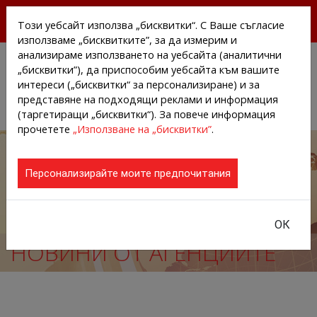
БЕЗПЛАТНИ ПРЕССЪОБЩЕНИЯ И НОВИНИ ОТ
Този уебсайт използва „бисквитки“. С Ваше съгласие
АГЕНЦИИТЕ И КОМПАНИИТЕ
използваме „бисквитките”, за да измерим и
анализираме използването на уебсайта (аналитични
„бисквитки”), да приспособим уебсайта към вашите
интереси („бисквитки“ за персонализиране) и за
представяне на подходящи реклами и информация
(таргетиращи „бисквитки“). За повече информация
прочетете
„Използване на „бисквитки”
.
Персонализирайте моите предпочитания
ОК
НОВИНИ ОТ АГЕНЦИИТЕ