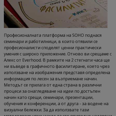
Професионалната платформа на SOHO поднася
семинари и работилници, в които отявили се
професионалисти споделят ценни практически
умения с широко приложение. Отново ви срещаме с
Алекс от Everhood. В рамките на 2 стегнати часа ще
ни въведе в графичното фасилитиране, което чрез
използване на изображения представя определена
информация по лесен за възприемане начин.
Методът се прилага от една страна в различни
процеси за онагледяване на идеи по достъпен
начин като срещи, семинари, презентации,
обучения и конференции, а от друга - за водене на
визуални бележки. За да използвате тази