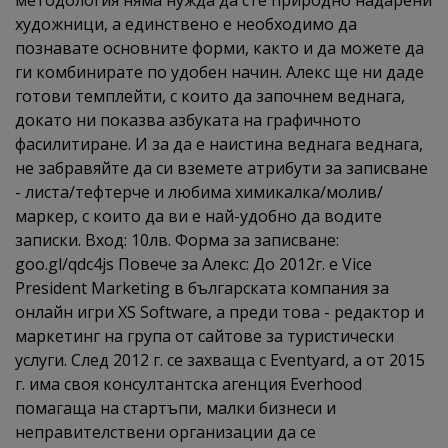
методология няма нужда да сте природно надарени
художници, а единствено е необходимо да
познавате основните форми, както и да можете да
ги комбинирате по удобен начин. Алекс ще ни даде
готови темплейти, с които да започнем веднага,
докато ни показва азбуката на графичното
фасилитиране. И за да е наистина веднага веднага,
не забравяйте да си вземете атрибути за записване
- листа/тефтерче и любима химикалка/молив/
маркер, с които да ви е най-удобно да водите
записки. Вход: 10лв. Форма за записване:
goo.gl/qdc4js Повече за Алекс: До 2012г. е Vice
President Marketing в българската компания за
онлайн игри XS Software, а преди това - редактор и
маркетинг на група от сайтове за туристически
услуги. След 2012 г. се захваща с Eventyard, а от 2015
г. има своя консултантска агенция Everhood
помагаща на стартъпи, малки бизнеси и
неправителствени организации да се