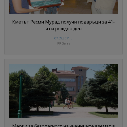
Кметът Ресми Мурад получи подаръци за 41-
я си рожден ден
07.09.2011г.
PR Sales
Мерки за безопасност на учениците вземат в