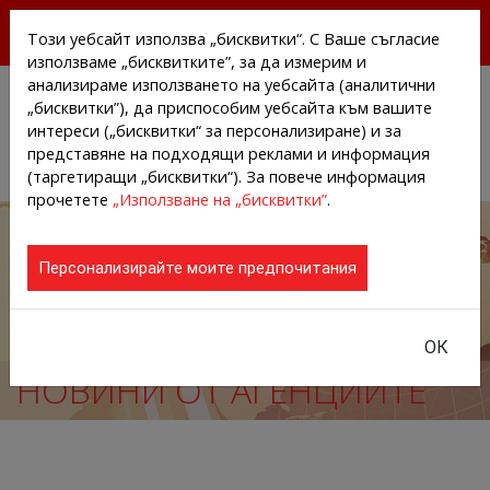
БЕЗПЛАТНИ ПРЕССЪОБЩЕНИЯ И НОВИНИ ОТ
Този уебсайт използва „бисквитки“. С Ваше съгласие
АГЕНЦИИТЕ И КОМПАНИИТЕ
използваме „бисквитките”, за да измерим и
анализираме използването на уебсайта (аналитични
„бисквитки”), да приспособим уебсайта към вашите
интереси („бисквитки“ за персонализиране) и за
представяне на подходящи реклами и информация
(таргетиращи „бисквитки“). За повече информация
прочетете
„Използване на „бисквитки”
.
Персонализирайте моите предпочитания
ОК
НОВИНИ ОТ АГЕНЦИИТЕ