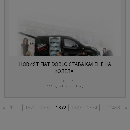
НОВИЯТ FIAT DOBLO СТАВА КАФЕНЕ НА
КОЛЕЛА !
03.09.2011г.
PR Отдел-Трипинг Еоод
«
1
...
1370
1371
1372
1373
1374
...
1458
»