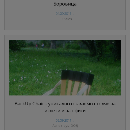
Боровица
04.09.2011г.
PR Sales
BackUp Chair - уникално сгъваемо столче за
излети и за офиси
03.09.2011г.
Аспектрум ООД