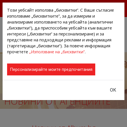
БЕЗПЛАТНИ ПРЕССЪОБЩЕНИЯ И НОВИНИ ОТ
Този уебсайт използва „бисквитки“. С Ваше съгласие
АГЕНЦИИТЕ И КОМПАНИИТЕ
използваме „бисквитките”, за да измерим и
анализираме използването на уебсайта (аналитични
„бисквитки”), да приспособим уебсайта към вашите
интереси („бисквитки“ за персонализиране) и за
представяне на подходящи реклами и информация
(таргетиращи „бисквитки“). За повече информация
прочетете
„Използване на „бисквитки”
.
Персонализирайте моите предпочитания
ОК
НОВИНИ ОТ АГЕНЦИИТЕ