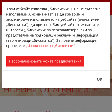
БЕЗПЛАТНИ ПРЕССЪОБЩЕНИЯ И НОВИНИ ОТ
Този уебсайт използва „бисквитки“. С Ваше съгласие
АГЕНЦИИТЕ И КОМПАНИИТЕ
използваме „бисквитките”, за да измерим и
анализираме използването на уебсайта (аналитични
„бисквитки”), да приспособим уебсайта към вашите
интереси („бисквитки“ за персонализиране) и за
представяне на подходящи реклами и информация
(таргетиращи „бисквитки“). За повече информация
прочетете
„Използване на „бисквитки”
.
Персонализирайте моите предпочитания
ОК
НОВИНИ ОТ АГЕНЦИИТЕ