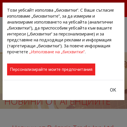
БЕЗПЛАТНИ ПРЕССЪОБЩЕНИЯ И НОВИНИ ОТ
Този уебсайт използва „бисквитки“. С Ваше съгласие
АГЕНЦИИТЕ И КОМПАНИИТЕ
използваме „бисквитките”, за да измерим и
анализираме използването на уебсайта (аналитични
„бисквитки”), да приспособим уебсайта към вашите
интереси („бисквитки“ за персонализиране) и за
представяне на подходящи реклами и информация
(таргетиращи „бисквитки“). За повече информация
прочетете
„Използване на „бисквитки”
.
Персонализирайте моите предпочитания
ОК
НОВИНИ ОТ АГЕНЦИИТЕ