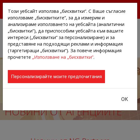
БЕЗПЛАТНИ ПРЕССЪОБЩЕНИЯ И НОВИНИ ОТ
Този уебсайт използва „бисквитки“. С Ваше съгласие
АГЕНЦИИТЕ И КОМПАНИИТЕ
използваме „бисквитките”, за да измерим и
анализираме използването на уебсайта (аналитични
„бисквитки”), да приспособим уебсайта към вашите
интереси („бисквитки“ за персонализиране) и за
представяне на подходящи реклами и информация
(таргетиращи „бисквитки“). За повече информация
прочетете
„Използване на „бисквитки”
.
Персонализирайте моите предпочитания
ОК
НОВИНИ ОТ АГЕНЦИИТЕ