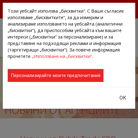
БЕЗПЛАТНИ ПРЕССЪОБЩЕНИЯ И НОВИНИ ОТ
Този уебсайт използва „бисквитки“. С Ваше съгласие
АГЕНЦИИТЕ И КОМПАНИИТЕ
използваме „бисквитките”, за да измерим и
анализираме използването на уебсайта (аналитични
„бисквитки”), да приспособим уебсайта към вашите
интереси („бисквитки“ за персонализиране) и за
представяне на подходящи реклами и информация
(таргетиращи „бисквитки“). За повече информация
прочетете
„Използване на „бисквитки”
.
Персонализирайте моите предпочитания
ОК
НОВИНИ ОТ АГЕНЦИИТЕ