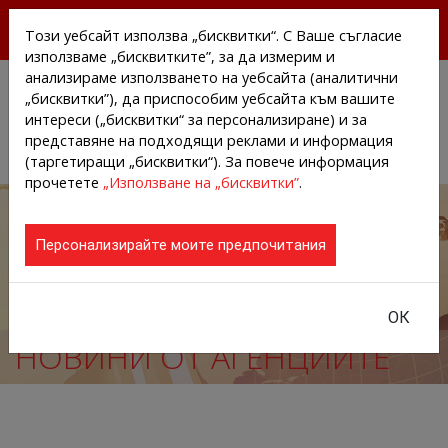
БЕЗПЛАТНИ ПРЕССЪОБЩЕНИЯ И НОВИНИ ОТ
Този уебсайт използва „бисквитки“. С Ваше съгласие
АГЕНЦИИТЕ И КОМПАНИИТЕ
използваме „бисквитките”, за да измерим и
анализираме използването на уебсайта (аналитични
„бисквитки”), да приспособим уебсайта към вашите
интереси („бисквитки“ за персонализиране) и за
представяне на подходящи реклами и информация
(таргетиращи „бисквитки“). За повече информация
прочетете
„Използване на „бисквитки”
.
Персонализирайте моите предпочитания
ОК
НОВИНИ ОТ АГЕНЦИИТЕ