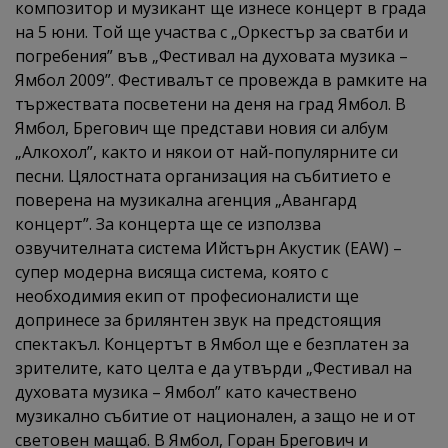
композитор и музикант ще изнесе концерт в града
на 5 юни. Той ще участва с „Оркестър за сватби и
погребения” във „Фестивал на духовата музика –
Ямбол 2009”. Фестивалът се провежда в рамките на
тържествата посветени на деня на град Ямбол. В
Ямбол, Брегович ще представи новия си албум
„Алкохол”, както и някои от най-популярните си
песни. Цялостната организация на събитието е
поверена на музикална агенция „Авангард
концерт”. За концерта ще се използва
озвучителната система Ийстърн Акустик (EAW) –
супер модерна висяща система, която с
необходимия екип от професионалисти ще
допринесе за брилянтен звук на предстоящия
спектакъл. Концертът в Ямбол ще е безплатен за
зрителите, като целта е да утвърди „Фестивал на
духовата музика – Ямбол” като качествено
музикално събитие от национален, а защо не и от
световен мащаб. В Ямбол, Горан Брегович и