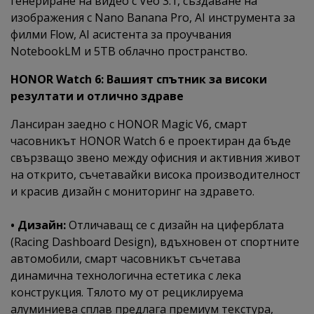
генериране на видео с Veo 3.1, създаване на
изображения с Nano Banana Pro, AI инструмента за
филми Flow, AI асистента за проучвания
NotebookLM и 5TB облачно пространство.
HONOR Watch 6: Вашият спътник за високи
резултати и отлично здраве
Лансиран заедно с HONOR Magic V6, смарт
часовникът HONOR Watch 6 е проектиран да бъде
свързващо звено между офисния и активния живот
на открито, съчетавайки висока производителност
и красив дизайн с мониторинг на здравето.
• Дизайн:
Отличаващ се с дизайн на циферблата
(Racing Dashboard Design), вдъхновен от спортните
автомобили, смарт часовникът съчетава
динамична технологична естетика с лека
конструкция. Тялото му от рециклируема
алуминиева сплав предлага премиум текстура,