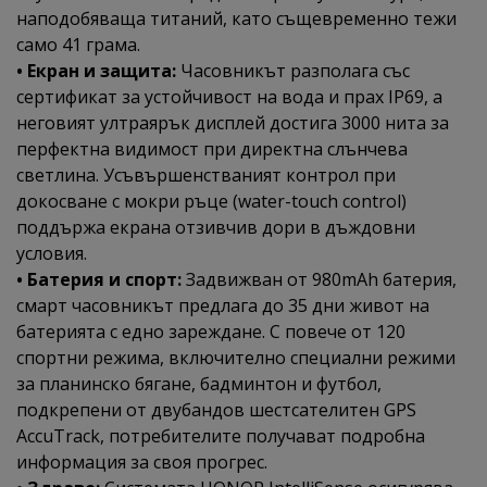
наподобяваща титаний, като същевременно тежи
само 41 грама.
• Екран и защита:
Часовникът разполага със
сертификат за устойчивост на вода и прах IP69, а
неговият ултраярък дисплей достига 3000 нита за
перфектна видимост при директна слънчева
светлина. Усъвършенстваният контрол при
докосване с мокри ръце (water-touch control)
поддържа екрана отзивчив дори в дъждовни
условия.
• Батерия и спорт:
Задвижван от 980mAh батерия,
смарт часовникът предлага до 35 дни живот на
батерията с едно зареждане. С повече от 120
спортни режима, включително специални режими
за планинско бягане, бадминтон и футбол,
подкрепени от двубандов шестсателитен GPS
AccuTrack, потребителите получават подробна
информация за своя прогрес.