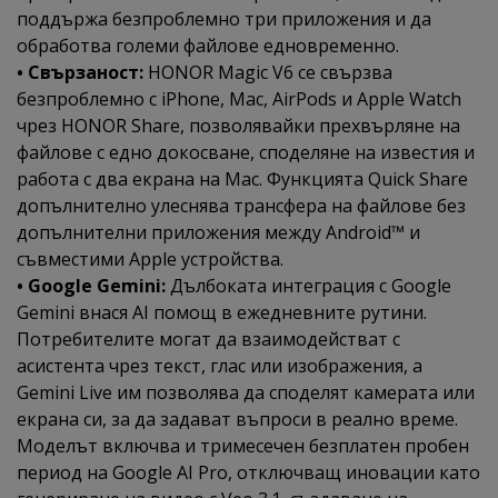
поддържа безпроблемно три приложения и да
обработва големи файлове едновременно.
• Свързаност:
HONOR Magic V6 се свързва
безпроблемно с iPhone, Mac, AirPods и Apple Watch
чрез HONOR Share, позволявайки прехвърляне на
файлове с едно докосване, споделяне на известия и
работа с два екрана на Mac. Функцията Quick Share
допълнително улеснява трансфера на файлове без
допълнителни приложения между Android™ и
съвместими Apple устройства.
• Google Gemini:
Дълбоката интеграция с Google
Gemini внася AI помощ в ежедневните рутини.
Потребителите могат да взаимодействат с
асистента чрез текст, глас или изображения, а
Gemini Live им позволява да споделят камерата или
екрана си, за да задават въпроси в реално време.
Моделът включва и тримесечен безплатен пробен
период на Google AI Pro, отключващ иновации като