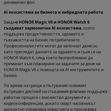
динамичен фон.
AI екосистема за бизнеса и хибридната работа
Заедн
о HONOR Magic V6 и HONOR Watch 6
създават хармонична AI екосистема
, която
поддържа продуктивността, здравето и
гъвкавостта на бизнес потребителите.
Професионалистите могат да започнат деня си,
като прегледат данните за здравето и съня си на
HONOR Watch 6, след което безпроблемно да
преминат към планиране на задачите за деня на
HONOR Magic V6 с помощта на AI инструментите и
Gemini.
По време на срещи и пътувания големият
вътрешен дисплей на сгъваемия флагман поддържа
работни процеси с множество документи и
видеоконференции, докато смарт часовникът
дискретно управлява известията и проследява