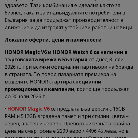
здравето. Тази комбинация е идеална както за
бизнес, така и за индивидуалните потребители в
България, за да поддържат производителност в
движение и да изградят устойчиви работни навици.
Локални оферти, цени и наличности
HONOR Magic V6 и HONOR Watch 6 са налични в
търговската мрежа в България
от днес, 8 юли
2026 г., при всички официални партньори на бранда
в страната. По повод пазарната премиера на
моделите HONOR стартира
специални
промоционални кампании
, които ще продължат
до 30 юли 2026 г.:
•
HONOR Magic V6
се предлага във версия с 16GB
RAM и 512GB вградена памет и три стилни цвята –
черен, златен и червен. Препоръчителната крайна
цена на смартфона е 2299 евро / 4496.45 лева, но в