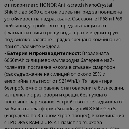
от покритието HONOR Anti-scratch NanoCrystal
Shield с до 5600 слоя силициев нитрид за повишена
устойчивост на надраскване. Със своите IP68 и IP69
рейтинги, устройството предлага защита от
флагманско ниво срещу вода, прах и водни струи
под високо налягане – рядко срещана комбинация
при сгъваемите модели.
• Батерия и производителност:
Вградената
6660mAh силициево-въглеродна батерия е най-
голямата, поставяна някога в сгъваем смартфон
(със съдържание на силиций от около 25% и
енергийна плътност от 921Wh/L). Тя гарантира
безпроблемно справяне с натоварените бизнес дни,
изпълнени с разговори и срещи, без нужда от
постоянно зареждане. Устройството се задвижва от
мобилната платформа Snapdragon® 8 Elite Gen 5
(изградена по 3-нанометров процес), в комбинация
с LPDDR5X RAM и UFS 4.1 памет за върхова