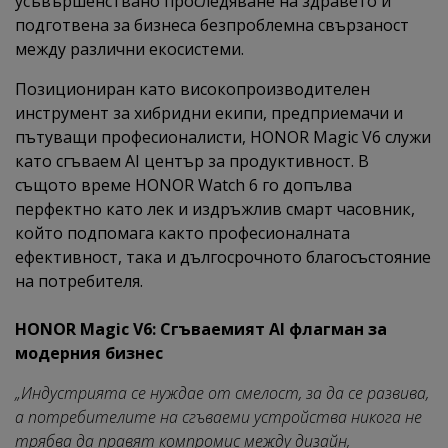
усъвършенствано проследяване на здравето и
подготвена за бизнеса безпроблемна свързаност
между различни екосистеми.
Позициониран като високопроизводителен
инструмент за хибридни екипи, предприемачи и
пътуващи професионалисти, HONOR Magic V6 служи
като сгъваем AI център за продуктивност. В
същото време HONOR Watch 6 го допълва
перфектно като лек и издръжлив смарт часовник,
който подпомага както професионалната
ефективност, така и дългосрочното благосъстояние
на потребителя.
HONOR Magic V6: Сгъваемият AI флагман за
модерния бизнес
„Индустрията се нуждае от смелост, за да се развива,
а потребителите на сгъваеми устройства никога не
трябва да правят компромис между дизайн,