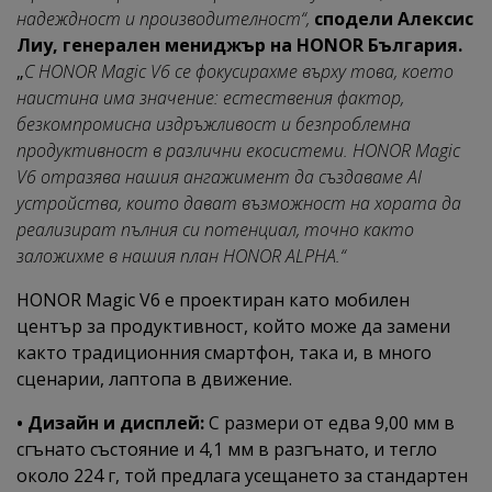
надеждност и производителност“,
сподели Алексис
Лиу, генерален мениджър на HONOR България.
„
С HONOR Magic V6 се фокусирахме върху това, което
наистина има значение: естествения фактор,
безкомпромисна издръжливост и безпроблемна
продуктивност в различни екосистеми. HONOR Magic
V6 отразява нашия ангажимент да създаваме AI
устройства, които дават възможност на хората да
реализират пълния си потенциал, точно както
заложихме в нашия план HONOR ALPHA.“
HONOR Magic V6 е проектиран като мобилен
център за продуктивност, който може да замени
както традиционния смартфон, така и, в много
сценарии, лаптопа в движение.
• Дизайн и дисплей:
С размери от едва 9,00 мм в
сгънато състояние и 4,1 мм в разгънато, и тегло
около 224 г, той предлага усещането за стандартен