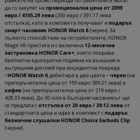
рамките на промо периода потребителите могат
да го закупят на
промоционална цена от 2099
евро / 4105.29 лева
(200 евро / 391.17 лева
отстъпка), като в комплекта получават и
подарък
смарт часовник HONOR Watch 6
(черен). За
пълното спокойствие на потребителите, HONOR
Magic V6 пристига и с включена
12-месечна
застраховка HONOR Care+
, която покрива
безплатна еднократна подмяна на външния и
вътрешния дисплей при инцидентна повреда.
•
HONOR Watch 6
дебютира в два цвята –
черен
(на
препоръчителна цена от 199 евро 389.21 лева) и
кафяв
(на препоръчителна цена от 219 евро /
428.33 лева). До 30 юли в България часовникът ще
се предлага с
отстъпка от 20 евро / 39.12 лева
от
стандартната цена и идва в комплект с
подарък
безжични слушалки HONOR Choice Earbuds Clip
(черни).