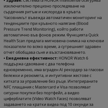
• Здраве:
Системата HONOR IntelliSense осигурява
изключително прецизно проследяване на
сърдечния ритъм и кислорода в кръвта.
Часовникът въвежда автоматичен мониторинг на
тенденциите при кръвното налягане (Blood
Pressure Trend Monitoring), който работи
автоматично във фонов режим. Функцията Quick
Health Scan предлага мигновена снимка на ключови
показатели по всяко време, а сутрешният здравен
отчет обобщава съня и възстановяването.
• Ежедневна ефективност:
HONOR Watch 6
поддържа сдвояване с два телефона
едновременно, има вграден AI рекордер за гласови
бележки и резюмета, и интуитивни жестове с
китката за управление без ръце. Интегрираните
NFC плащания с Mastercard и Visa позволяват
сигурни покупки без портфейл, а видео
циферблатите (Video Watch Faces) позволяват
задаването на кратки видеа под 10 секунди за