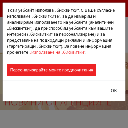
БЕЗПЛАТНИ ПРЕССЪОБЩЕНИЯ И НОВИНИ ОТ
Този уебсайт използва „бисквитки“. С Ваше съгласие
АГЕНЦИИТЕ И КОМПАНИИТЕ
използваме „бисквитките”, за да измерим и
анализираме използването на уебсайта (аналитични
„бисквитки”), да приспособим уебсайта към вашите
интереси („бисквитки“ за персонализиране) и за
представяне на подходящи реклами и информация
(таргетиращи „бисквитки“). За повече информация
прочетете
„Използване на „бисквитки”
.
Персонализирайте моите предпочитания
ОК
НОВИНИ ОТ АГЕНЦИИТЕ