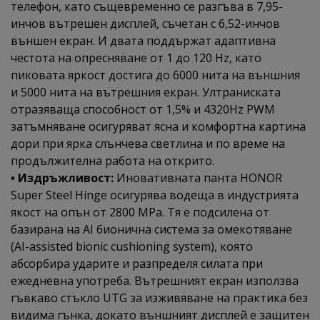
телефон, като същевременно се разгъва в 7,95-
инчов вътрешен дисплей, съчетан с 6,52-инчов
външен екран. И двата поддържат адаптивна
честота на опресняване от 1 до 120 Hz, като
пиковата яркост достига до 6000 нита на външния
и 5000 нита на вътрешния екран. Ултраниската
отразяваща способност от 1,5% и 4320Hz PWM
затъмняване осигуряват ясна и комфортна картина
дори при ярка слънчева светлина и по време на
продължителна работа на открито.
• Издръжливост:
Иновативната панта HONOR
Super Steel Hinge осигурява водеща в индустрията
якост на опън от 2800 MPa. Тя е подсилена от
базирана на AI бионична система за омекотяване
(AI-assisted bionic cushioning system), която
абсорбира ударите и разпределя силата при
ежедневна употреба. Вътрешният екран използва
гъвкаво стъкло UTG за изживяване на практика без
видима гънка, докато външният дисплей е защитен