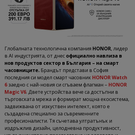
Глобалната технологична компания
HONOR
, лидер
в AI индустрията, от днес
официално навлиза в
нов продуктов сектор в България – на смарт
часовниците.
Брандът представи в София
последния си модел смарт часовник
HONOR Watch
6
заедно с най-новия си сгъваем флагман –
HONOR
Magic V6
. Двете устройства вече са достъпни в
търговската мрежа и формират мощна екосистема,
задвижвана от изкуствен интелект, която е
създадена специално за съвременните
професионалисти. Тя съчетава ултратънък и
издръжлив дизайн, целодневна продуктивност,