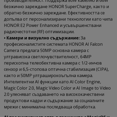
производителност. Поддържа 80W кабелно и 66W
безжично зареждане HONOR SuperCharge, както и
обратно безжично зареждане. Ефективността се
допълва от персонализирани технологии като чипа
HONOR E2 Power Enhanced и усъвършенствани
радиочестотни (RF) оптимизации.
• Камери и визуално съдържание:
За
професионалистите системата HONOR AI Falcon
Camera предлага 50MP основна камера с
ултрависока светлочувствителност, 64MP
перископна телеобективна камера с 1/2-инчов
сензор и 6,5-стопова оптична стабилизация (CIPA),
както и 50MP ултраширокоъгълна камера.
Интелигентни AI функции като AI Color Engine,
Magic Color 2.0, Magic Video Color и AI Image to Video
2.0 улесняват създаването на висококачествени
продуктови кадри и съдържание за социалните
мрежи с минимална последваща обработка.