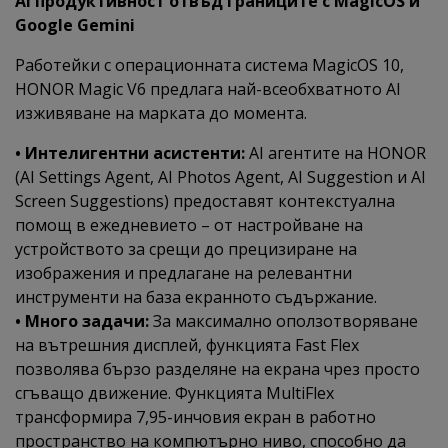
AI продуктивност отвъд границите с MagicOS и
Google Gemini
Работейки с операционната система MagicOS 10,
HONOR Magic V6 предлага най-всеобхватното AI
изживяване на марката до момента.
• Интелигентни асистенти:
AI агентите на HONOR
(AI Settings Agent, AI Photos Agent, AI Suggestion и AI
Screen Suggestions) предоставят контекстуална
помощ в ежедневието – от настройване на
устройството за срещи до прецизиране на
изображения и предлагане на релевантни
инструменти на база екранното съдържание.
• Много задачи:
За максимално оползотворяване
на вътрешния дисплей, функцията Fast Flex
позволява бързо разделяне на екрана чрез просто
сгъващо движение. Функцията MultiFlex
трансформира 7,95-инчовия екран в работно
пространство на компютърно ниво, способно да