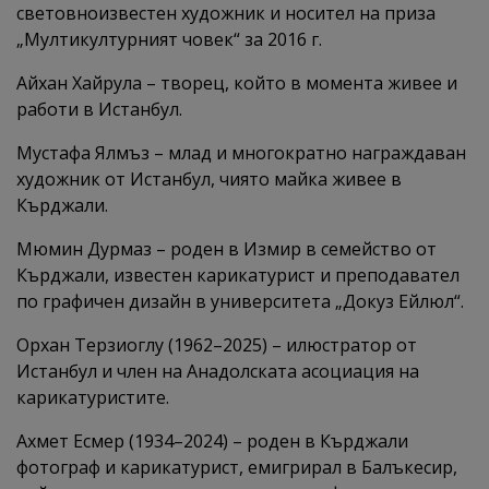
световноизвестен художник и носител на приза
„Мултикултурният човек“ за 2016 г.
Айхан Хайрула – творец, който в момента живее и
работи в Истанбул.
Мустафа Ялмъз – млад и многократно награждаван
художник от Истанбул, чиято майка живее в
Кърджали.
Мюмин Дурмаз – роден в Измир в семейство от
Кърджали, известен карикатурист и преподавател
по графичен дизайн в университета „Докуз Ейлюл“.
Орхан Терзиоглу (1962–2025) – илюстратор от
Истанбул и член на Анадолската асоциация на
карикатуристите.
Ахмет Есмер (1934–2024) – роден в Кърджали
фотограф и карикатурист, емигрирал в Балъкесир,