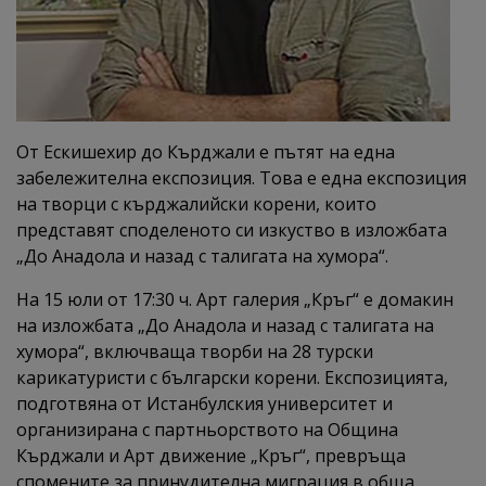
От Ескишехир до Кърджали е пътят на една
забележителна експозиция. Това е една експозиция
на творци с кърджалийски корени, които
представят споделеното си изкуство в изложбата
„До Анадола и назад с талигата на хумора“.
На 15 юли от 17:30 ч. Арт галерия „Кръг“ е домакин
на изложбата „До Анадола и назад с талигата на
хумора“, включваща творби на 28 турски
карикатуристи с български корени. Експозицията,
подготвяна от Истанбулския университет и
организирана с партньорството на Община
Кърджали и Арт движение „Кръг“, превръща
спомените за принудителна миграция в обща