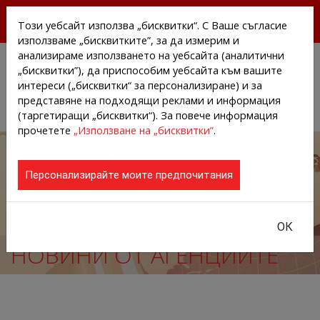
БЕЗПЛАТНИ ПРЕССЪОБЩЕНИЯ И НОВИНИ ОТ
Този уебсайт използва „бисквитки“. С Ваше съгласие
АГЕНЦИИТЕ И КОМПАНИИТЕ
използваме „бисквитките”, за да измерим и
анализираме използването на уебсайта (аналитични
„бисквитки”), да приспособим уебсайта към вашите
интереси („бисквитки“ за персонализиране) и за
представяне на подходящи реклами и информация
(таргетиращи „бисквитки“). За повече информация
прочетете
„Използване на „бисквитки”
.
Персонализирайте моите предпочитания
ОК
НОВИНИ ОТ АГЕНЦИИТЕ