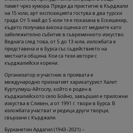
памет чрез хумора. Преди да пристигне в Кърджали
на 15 юли, арт експозицията гостува в два турски
града. От 5 май до 5 юли тя е показана в Ескишехир,
където получава висока оценка от медиите като
забележително събитие в съвременното изкуство.
Веднага след това, от 5 до 13 юли, изложбата е
представена и в Бурса със съдействието на
местната община. Кои са тези автори с
кърджалийски корени.
Организатор и участник в проявата е
международно признатият карикатурист Халит
Куртулмуш-Айтослу, който е роден в
кърджалийското село Бойно, завършил е приложни
изкуства в Сливен, а от 1991 г. твори в Бурса. В
изложбата участват и редица други творци,
свързани с Кърджали.
Бурханетин Ардагил (1943–2021) –