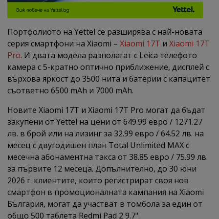
Портфолиото на Yettel се разширява с най-новата
серия смартфони на Xiaomi –
Xiaomi 17T
и
Xiaomi 17T
Pro
. И двата модела разполагат с Leica телефото
камера с 5-кратно оптично приближение, дисплей с
върхова яркост до 3500 нита и батерии с капацитет
съответно 6500 mAh и 7000 mAh.
Новите Xiaomi 17T и Xiaomi 17T Pro могат да бъдат
закупени от Yettel на цени от 649.99 евро / 1271.27
лв. в брой или на лизинг за 32.99 евро / 64.52 лв. на
месец с двугодишен план Total Unlimited MAX с
месечна абонаментна такса от 38.85 евро / 75.99 лв.
за първите 12 месеца. Допълнително, до 30 юни
2026 г. клиентите, които регистрират своя нов
смартфон в промоционалната кампания на Xiaomi
България, могат да участват в томбола за един от
общо 500 таблета Redmi Pad 2 9.7".