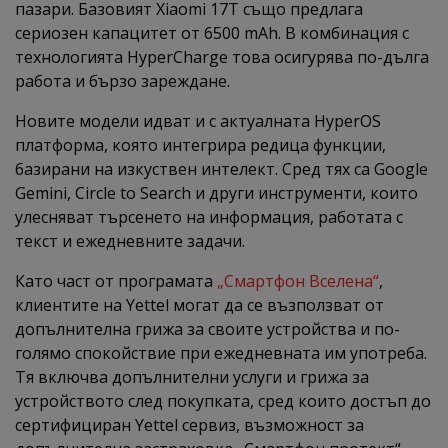
пазари. Базовият Xiaomi 17T също предлага
сериозен капацитет от 6500 mAh. В комбинация с
технологията HyperCharge това осигурява по-дълга
работа и бързо зареждане.
Новите модели идват и с актуалната HyperOS
платформа, която интегрира редица функции,
базирани на изкуствен интелект. Сред тях са Google
Gemini, Circle to Search и други инструменти, които
улесняват търсенето на информация, работата с
текст и ежедневните задачи.
Като част от програмата
„Смартфон Вселена“
,
клиентите на Yettel могат да се възползват от
допълнителна грижа за своите устройства и по-
голямо спокойствие при ежедневната им употреба.
Тя включва допълнителни услуги и грижа за
устройството след покупката, сред които достъп до
сертифициран Yettel сервиз, възможност за