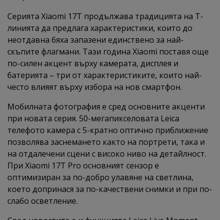
Серията Xiaomi 17T продължава традицията на T-
линията да предлага характеристики, които до
неотдавна бяха запазени единствено за най-
скъпите флагмани. Тази година Xiaomi поставя още
по-силен акцент върху камерата, дисплея и
батерията – три от характеристиките, които най-
често влияят върху избора на нов смартфон.
Мобилната фотография е сред основните акценти
при новата серия. 50-мегапикселовата Leica
телефото камера с 5-кратно оптично приближение
позволява заснемането както на портрети, така и
на отдалечени сцени с високо ниво на детайлност.
При Xiaomi 17T Pro основният сензор е
оптимизиран за по-добро улавяне на светлина,
което допринася за по-качествени снимки и при по-
слабо осветление.