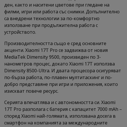
ден, както и наситени цветове при гледане на
филми, игри или работа със снимки. Допълнително
са внедрени технологии за по-комфортно
използване при продължителна работа с
устройството.
Производителността също е сред основните
акценти. Xiaomi 17T Pro се задвижва от новия
MediaTek Dimensity 9500, произведен по 3-
нанометров процес, докато Xiaomi 17T използва
Dimensity 8500-Ultra. И двата процесора осигуряват
по-бърза работа, по-плавен мултитаскинг и по-
добро представяне при игри и приложения, които
изискват повече ресурс.
Серията впечатлява и с автономността си. Xiaomi
17T Pro разполага с батерия с капацитет 7000 mAh –
според Xiaomi най-голямата, използвана досега в
смартфон на компанията за международните