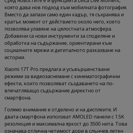
Сред новостите е и функцията Leica Live Moment,
която дава нов подход към мобилната фотография.
Вместо да запази само един кадър, тя съхранява и
кратък момент от действието около него, което
позволява улавяне на цялостната атмосфера.
Добавени са нови инструменти за споделяне и
обработка на съдържание, ориентирани към
социалните мрежи и дигиталното разказване на
истории.
Xiaomi 17T Pro предлага и усъвършенствани
режими за видеозаснемане с кинематографични
ефекти, които позволяват създаването на по-
впечатляващо съдържание директно от
смартфона.
Голямо внимание е отделено и на дисплеите. И
двата смартфона използват AMOLED панели с 1.5K
резолюция и максимална яркост до 3500 нита. Това
означава отлична четимост дори в слънчев летен