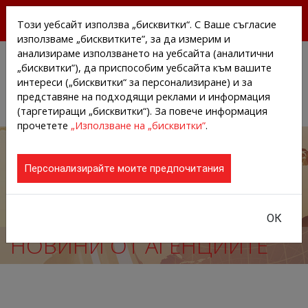
БЕЗПЛАТНИ ПРЕССЪОБЩЕНИЯ И НОВИНИ ОТ
Този уебсайт използва „бисквитки“. С Ваше съгласие
АГЕНЦИИТЕ И КОМПАНИИТЕ
използваме „бисквитките”, за да измерим и
анализираме използването на уебсайта (аналитични
„бисквитки”), да приспособим уебсайта към вашите
интереси („бисквитки“ за персонализиране) и за
представяне на подходящи реклами и информация
(таргетиращи „бисквитки“). За повече информация
прочетете
„Използване на „бисквитки”
.
Персонализирайте моите предпочитания
ОК
НОВИНИ ОТ АГЕНЦИИТЕ