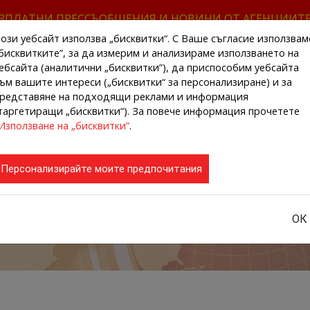
ЗПЛАТНИ ПРЕССЪОБЩЕНИЯ И НОВИНИ ОТ АГЕНЦИИТ
ози уебсайт използва „бисквитки“. С Ваше съгласие използвам
бисквитките”, за да измерим и анализираме използването на
ебсайта (аналитични „бисквитки”), да приспособим уебсайта
ъм вашите интереси („бисквитки“ за персонализиране) и за
редставяне на подходящи реклами и информация
НАЧАЛО
НОВИНИ ОТ АГЕНЦИИТЕ
РЕГИ
таргетиращи „бисквитки“). За повече информация прочетете
Използване на „бисквитки”
.
Персонализирайте моите предпочитания
ОК