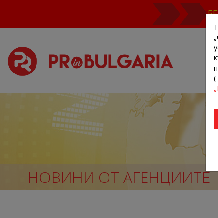
БЕ
Т
„
у
к
п
(
„
НОВИНИ ОТ АГЕНЦИИТЕ