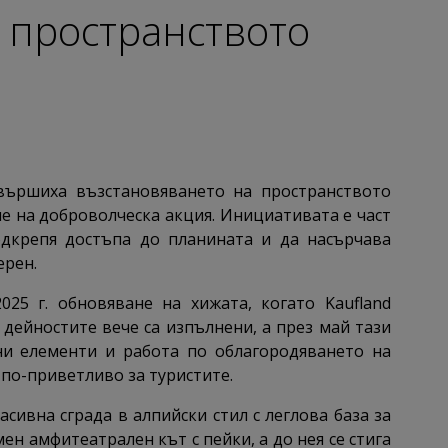
 пространството
вършиха възстановяването на пространството
е на доброволческа акция. Инициативата е част
одкрепя достъпа до планината и да насърчава
ерен.
25 г. обновяване на хижата, когато Kaufland
 дейностите вече са изпълнени, а през май тази
и елементи и работа по облагородяването на
 по-приветливо за туристите.
масивна сграда в алпийски стил с леглова база за
н амфитеатрален кът с пейки, а до нея се стига