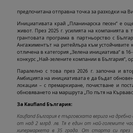
предпочитана отправна точка за разходки на В
Инициативата край „Планинарска песен“ е още
живот. През 2025 г. усилията на компанията в
грантовата програма в партньорство с Българ
Ангажиментът на ритейлъра към устойчивите к
отличена в категория „Зелена инициатива“ в 16
конкурс „Най-зелените компании в България“, ор
Паралелно с това през 2026 г. започна и вто
Амбицията на инициативата е да бъдат обновен
локации – с премаркиране, почистване и пост
обновяването на маршрута „По пътя на Кървав
За Kaufland България:
Kaufland България е търговската верига на дребн
от над 2 млрд. лв. Тя е един от най-големите ч
хипермаркета в 35 града. От старта си през 2