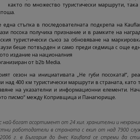
както по множество туристически маршрути, така 
итоша.
 една стъпка в последователната подкрепа на Kaufla
 тази посока получиха признание и в рамките на награ
ския туристически съюз за обновяване на маркировк
аузи беше потвърден и само преди седмица с още едно
-ото издание на националния
ганизиран от b2b Media.
рият сезон на инициативата „Не губи посоката!“, ре
и над 400 км туристически маршрути в страната, като 
авяне на указателни и информационни елементи. Нач
ото писмо“ между Копривщица и Панагюрище.
о с най-богат асортимент от 24 хил. хранителни и нехр
астни работодатели в страната с екип от над 7900 служ
006 г. в България до днес Kaufland се стреми да ст