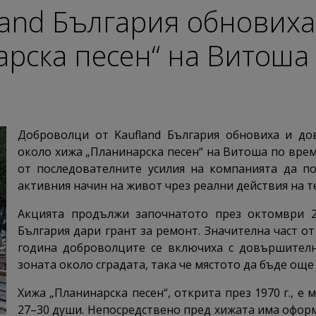
land България обновиха
арска песен“ на Витоша
Доброволци от Kaufland България обновиха и до
около хижа „Планинарска песен“ на Витоша по врем
от последователните усилия на компанията да п
активния начин на живот чрез реални действия на т
Акцията продължи започнатото през октомври 20
България дари грант за ремонт. Значителна част от
година доброволците се включиха с довършителн
зоната около сградата, така че мястото да бъде още
Хижа „Планинарска песен“, открита през 1970 г., е 
27–30 души. Непосредствено пред хижата има оформе