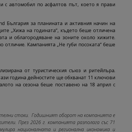
и с автомобил по асфалтов път, което я прави
nd България за планината и активния начин на
дите „Хижа на годината“, където беше отличена
ата и облагородяване на зоните около хижите.
 отличие. Кампанията „Не губи посоката“ беше
ализирана от туристическия съюз и ритейлъра.
тази година дейностите ще обхванат 11 ключови
алото на сезона беше поставено на 18 април с
анителни стоки. Годишният оборот на компанията е
ители. През 2026 г. компанията разполага със 71
имулира националната и регионална икономика и