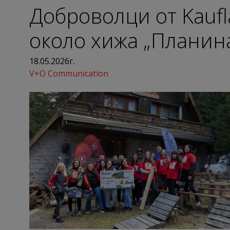
Доброволци от Kauf
около хижа „Планин
18.05.2026г.
V+O Communication