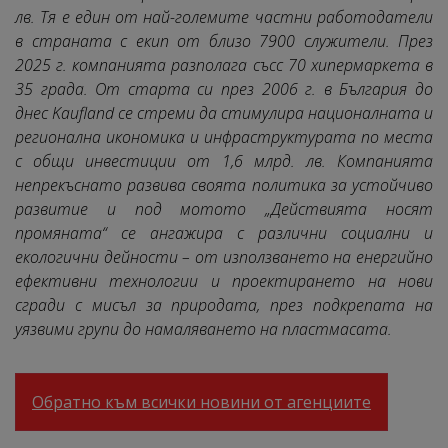
лв. Тя е един от най-големите частни работодатели
в страната с екип от близо 7900 служители. През
2025 г. компанията разполага съсс 70 хипермаркета в
35 града. От старта си през 2006 г. в България до
днес Kaufland се стреми да стимулира националната и
регионална икономика и инфраструктурата по места
с общи инвестиции от 1,6 млрд. лв. Компанията
непрекъснато развива своята политика за устойчиво
развитие и под мотото „Действията носят
промяната“ се ангажира с различни социални и
екологични дейности – от използването на енергийно
ефективни технологии и проектирането на нови
сгради с мисъл за природата, през подкрепата на
уязвими групи до намаляването на пластмасата.
Обратно към всички новини от агенциите