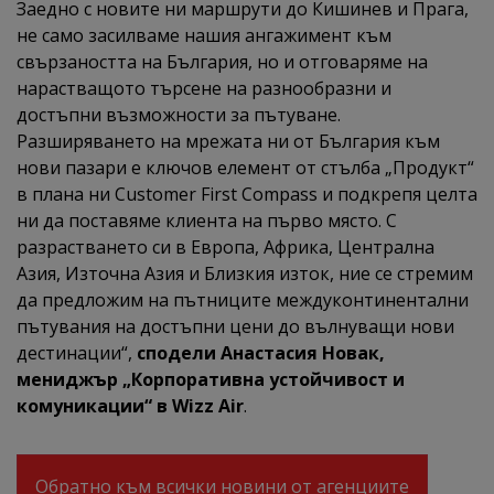
Заедно с новите ни маршрути до Кишинев и Прага,
не само засилваме нашия ангажимент към
свързаността на България, но и отговаряме на
нарастващото търсене на разнообразни и
достъпни възможности за пътуване.
Разширяването на мрежата ни от България към
нови пазари е ключов елемент от стълба „Продукт“
в плана ни Customer First Compass и подкрепя целта
ни да поставяме клиента на първо място. С
разрастването си в Европа, Африка, Централна
Азия, Източна Азия и Близкия изток, ние се стремим
да предложим на пътниците междуконтинентални
пътувания на достъпни цени до вълнуващи нови
дестинации“,
сподели Анастасия Новак,
мениджър „Корпоративна устойчивост и
комуникации“ в Wizz Air
.
Обратно към всички новини от агенциите