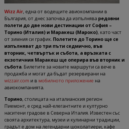
Wizz Air
, една от водещите авиокомпании в
България, от днес започва да изпълнява
редовни
полети до две нови дестинации от София –
Торино (Италия) и Маракеш (Мароко)
, като част
от зимния си график.
Полетите до Торино ще се
изпълняват до три пъти седмично, във
вторник, четвъртък и събота, а връзката с
екзотичния Маракеш ще оперира във вторник и
събота
. Билетите за новите маршрути са вече в
продажба и могат да бъдат резервирани на
wizzair.com
и в
мобилното приложение
на
авиокомпанията.
Торино
, столицата на италианския регион
Пиемонт, е сред най-елегантните и културно
наситени градове в Северна Италия. Известен със
своята архитектура, музеи и кулинарни традиции,
градът е дом на легендарни шоколатиери, кафе