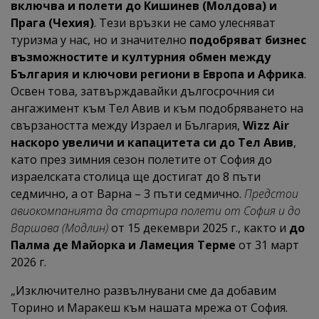
включва и полети до Кишинев (Молдова) и
Прага (Чехия)
. Тези връзки не само улесняват
туризма у нас, но и значително
подобряват бизнес
възможностите и културния обмен между
България и ключови региони в Европа и Африка
.
Освен това, затвърждавайки дългосрочния си
ангажимент към Тел Авив и към подобряването на
свързаността между Израел и България,
Wizz Air
наскоро увеличи и капацитета си до Тел Авив
,
като през зимния сезон полетите от София до
израелската столица ще достигат до 8 пъти
седмично, а от Варна – 3 пъти седмично.
Предстои
авиокомпанията да стартира полети от София и до
Варшава (Модлин)
от 15 декември 2025 г., както и
до
Палма де Майорка и Ламеция Терме
от 31 март
2026 г.
„Изключително развълнувани сме да добавим
Торино и Маракеш към нашата мрежа от София.