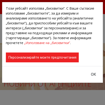
БЕЗПЛАТНИ ПРЕССЪОБЩЕНИЯ И НОВИНИ ОТ
Този уебсайт използва „бисквитки“. С Ваше съгласие
АГЕНЦИИТЕ И КОМПАНИИТЕ
използваме „бисквитките”, за да измерим и
анализираме използването на уебсайта (аналитични
„бисквитки”), да приспособим уебсайта към вашите
интереси („бисквитки“ за персонализиране) и за
представяне на подходящи реклами и информация
(таргетиращи „бисквитки“). За повече информация
прочетете
„Използване на „бисквитки”
.
Персонализирайте моите предпочитания
ОК
НОВИНИ ОТ АГЕНЦИИТЕ