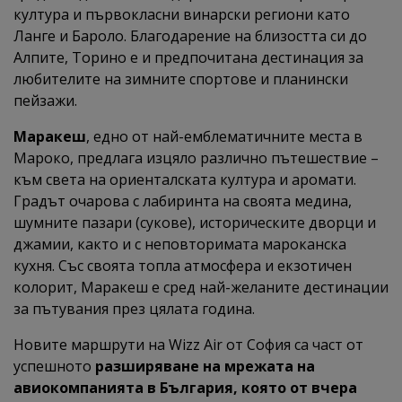
култура и първокласни винарски региони като
Ланге и Бароло. Благодарение на близостта си до
Алпите, Торино е и предпочитана дестинация за
любителите на зимните спортове и планински
пейзажи.
Маракеш
, едно от най-емблематичните места в
Мароко, предлага изцяло различно пътешествие –
към света на ориенталската култура и аромати.
Градът очарова с лабиринта на своята медина,
шумните пазари (сукове), историческите дворци и
джамии, както и с неповторимата мароканска
кухня. Със своята топла атмосфера и екзотичен
колорит, Маракеш е сред най-желаните дестинации
за пътувания през цялата година.
Новите маршрути на Wizz Air от София са част от
успешното
разширяване на мрежата на
авиокомпанията в България, която от вчера