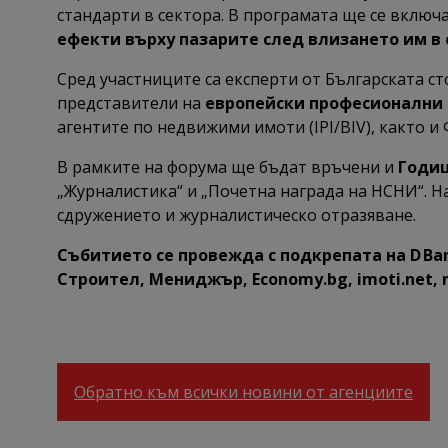
стандарти в сектора. В програмата ще се включ
ефекти върху пазарите след влизането им в
Сред участниците са експерти от Българската ст
представители на
европейски професионални
агентите по недвижими имоти (IPI/BIV), както 
В рамките на форума ще бъдат връчени и
Годиш
„Журналистика“ и „Почетна награда на НСНИ“. 
сдружението и журналистическо отразяване.
Събитието се провежда с подкрепата на D Ban
Строител, Мениджър, Economy.bg, imoti.net, n
Обратно към всички новини от агенциите