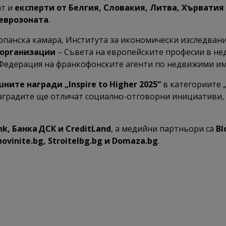
ат и
експерти от Белгия, Словакия, Литва, Хърватия
 еврозоната
.
опанска камара, Института за икономически изследвани
 организации
– Съвета на европейските професии в нед
и Федерация на франкофонските агенти по недвижими имо
ните награди „Inspire to Higher 2025“
в категориите „
Наградите ще отличат социално-отговорни инициативи,
k, Банка ДСК и CreditLand
, а медийни партньори са
Bl
ovinite.bg, Stroitelbg.bg и Domaza.bg
.