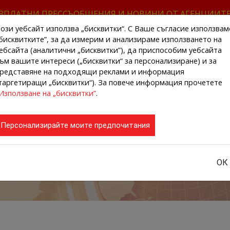
ЗПЛАТНИ ПРЕССЪОБЩЕНИЯ И НОВИНИ ОТ АГЕНЦИИТ
ози уебсайт използва „бисквитки“. С Ваше съгласие използвам
бисквитките”, за да измерим и анализираме използването на
ебсайта (аналитични „бисквитки”), да приспособим уебсайта
ъм вашите интереси („бисквитки“ за персонализиране) и за
редставяне на подходящи реклами и информация
НАЧАЛО
НОВИНИ ОТ АГЕНЦИИТЕ
РЕГИ
таргетиращи „бисквитки“). За повече информация прочетете
Използване на „бисквитки”
.
Персонализирайте моите предпочитания
ОК