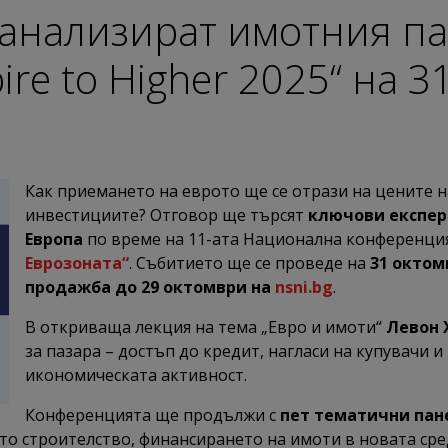
 анализират имотния па
ire to Higher 2025“ на 
Как приемането на еврото ще се отрази на цените 
инвестициите? Отговор ще търсят
ключови експер
Европа
по време на 11-ата Национална конференци
Еврозоната“
. Събитието ще се проведе на
31 октом
продажба до 29 октомври на
nsni.bg
.
В откриваща лекция на тема „Евро и имоти“
Левон 
за пазара – достъп до кредит, нагласи на купувачи 
икономическата активност.
Конференцията ще продължи с
пет тематични пан
то строителство, финансирането на имоти в новата сре