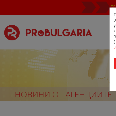
БЕ
Т
„
у
к
п
(
„
НОВИНИ ОТ АГЕНЦИИТЕ