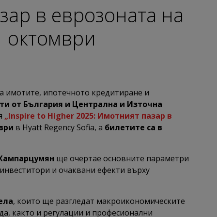
зар в еврозоната на
31 октомври
на имотите, ипотечното кредитиране и
ти от България и Централна и Източна
я
„Inspire to Higher 2025: Имотният пазар в
ври
в Hyatt Regency Sofia, а
билетите са в
Хампарцумян
ще очертае основните параметри
и инвеститори и очаквани ефекти върху
ела
, които ще разгледат макроикономическите
да, както и регулации и професионални