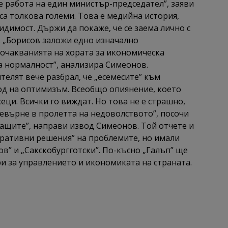
 е работа на един министър-председател”, заяви
са толкова големи. Това е медийна история,
идимост. Държи да покаже, че се заема лично с
т. „Борисов заложи едно изначално
очакванията на хората за икономическа
ка нормалност”, анализира Симеонов.
телят вече разбрал, че „есемесите” към
иод на оптимизъм. Всеобщо опиянение, което
сеци. Всички го виждат. Но това не е страшно,
евърне в пролетта на недоволството”, посочи
ващите”, направи извод Симеонов. Той отчете и
ративни решения” на проблемите, но имали
в” и „Сакскобургготски”. По-късно „Галъп” ще
и за управлението и икономиката на страната.