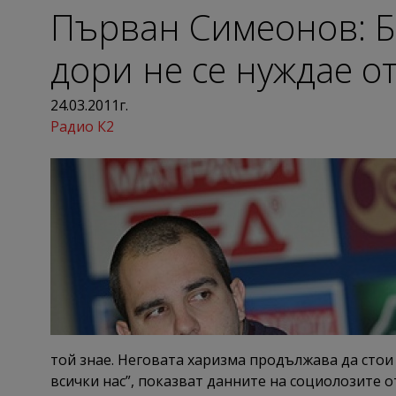
Първан Симеонов: Б
дори не се нуждае о
24.03.2011г.
Радио К2
той знае. Неговата харизма продължава да стои 
всички нас”, показват данните на социолозите о