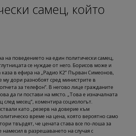
ески самец, който
на на поведението на един политически самец,
глутницата се нуждае от него. Борисов може и
ва каза в ефира на „Радио К2” Първан Симеонов,
 му дори разнобоят сред министрите в
копчета за телефон”. В негово лице гражданите
ва да ги постави на място. „Това е изначалната
ц след месец”, коментира социологът.
ствали като „резерв на доверие към
политическо време на цена, която вероятно само
тори твърдят, че цената става все по-лоша за
е намесил в разрешаването на случая с