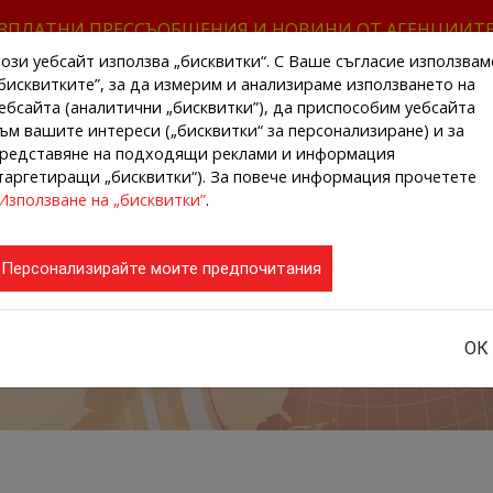
ЗПЛАТНИ ПРЕССЪОБЩЕНИЯ И НОВИНИ ОТ АГЕНЦИИТ
ози уебсайт използва „бисквитки“. С Ваше съгласие използвам
бисквитките”, за да измерим и анализираме използването на
ебсайта (аналитични „бисквитки”), да приспособим уебсайта
ъм вашите интереси („бисквитки“ за персонализиране) и за
редставяне на подходящи реклами и информация
НАЧАЛО
НОВИНИ ОТ АГЕНЦИИТЕ
РЕГИ
таргетиращи „бисквитки“). За повече информация прочетете
Използване на „бисквитки”
.
Персонализирайте моите предпочитания
ОК