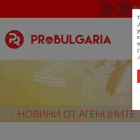
БЕ
Т
„
у
к
п
(
„
НОВИНИ ОТ АГЕНЦИИТЕ