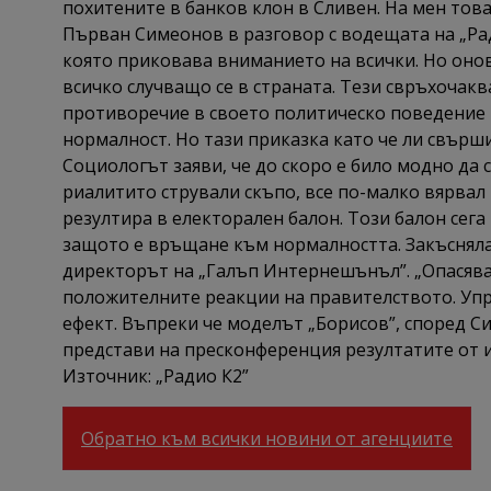
похитените в банков клон в Сливен. На мен това
Първан Симеонов в разговор с водещата на „Рад
която приковава вниманието на всички. Но онова
всичко случващо се в страната. Тези свръхочакв
противоречие в своето политическо поведение 
нормалност. Но тази приказка като че ли свърши
Социологът заяви, че до скоро е било модно да 
риалитито стрували скъпо, все по-малко вярвал
резултира в електорален балон. Този балон сега 
защото е връщане към нормалността. Закъснялат
директорът на „Галъп Интернешънъл”. „Опасявам
положителните реакции на правителството. Упр
ефект. Въпреки че моделът „Борисов”, според С
представи на пресконференция резултатите от и
Източник: „Радио К2”
Обратно към всички новини от агенциите