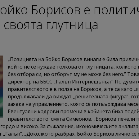
ойко Борисов е политич
т своята глутница
„Позицията на Бойко Борисов винаги е била прилич
който не се нуждае толкова от глутницата, колкото 
без отбора си, но отборът му не може без него.” То
директор на ББСС „Галъп Интернешънъл". По думите
правителството е в полза на Борисов, а те са като „
продължавали да виждат „решителната фигура”, гото
заявка на управлението, която се потвърждава месе
Евентуални кадрови промени в кабинета биха подей
правителството, смята Симеонов. „Борисов печели 
гордо и високо. За съжаление, икономическите анализа
т „Галъп”. „Доколкото разбрах, Бойко Борисов лично се 