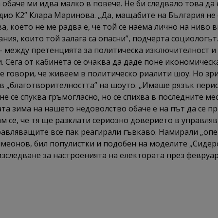
 обаче ми идва малко в повече. Не би следвало това да
ио К2” Клара Маринова. „Да, мащабите на България не 
, което не ме радва е, че той се наема лично на ниво в
ания, които той залага са опасни”, подчерта социологъ
- между претенцията за политическа изключителност и 
. Сега от кабинета се очаква да даде поне икономичес
се говори, че живеем в политическо риалити шоу. Но зри
 в „благотворителността” на шоуто. „Имаше рязък пер
не се спуква гръмогласно, но се спихва в последните ме
а зима на нашето недоволство обаче е на път да се пр
 се, че тя ще разклати сериозно доверието в управля
авляващите все пак реагирали гъвкаво. Намирали „опе
имеонов, бил популистки и подобен на моделите „Сидеро
зследване за настроенията на електората през февруар