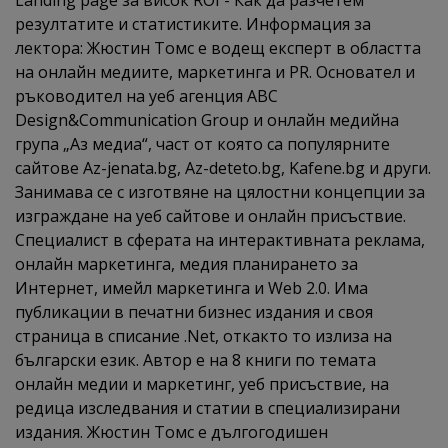
Landing page за висок ROI - Как да разчетем
резултатите и статистиките. Информация за
лектора: Жюстин Томс е водещ експерт в областта
на онлайн медиите, маркетинга и PR. Основател и
ръководител на уеб агенция ABC
Design&Communication Group и онлайн медийна
група „Аз медиа“, част от която са популярните
сайтове Az-jenata.bg, Az-deteto.bg, Kafene.bg и други.
Занимава се с изготвяне на цялостни концепции за
изграждане на уеб сайтoвe и онлайн присъствие.
Специалист в сферата на интерактивната реклама,
онлайн маркетинга, медия планирането за
Интернет, имейл маркетинга и Web 2.0. Има
публикации в печатни бизнес издания и своя
страница в списание .Net, откакто то излиза на
български език. Автор е на 8 книги по темата
онлайн медии и маркетинг, уеб присъствие, на
редица изследвания и статии в специализирани
издания. Жюстин Томс е дългогодишен