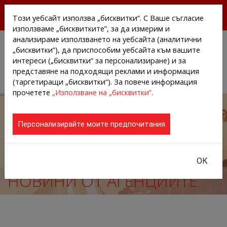
БЕЗПЛАТНИ ПРЕССЪОБЩЕНИЯ И НОВИНИ ОТ
Този уебсайт използва „бисквитки“. С Ваше съгласие
АГЕНЦИИТЕ И КОМПАНИИТЕ
използваме „бисквитките”, за да измерим и
анализираме използването на уебсайта (аналитични
„бисквитки”), да приспособим уебсайта към вашите
интереси („бисквитки“ за персонализиране) и за
представяне на подходящи реклами и информация
(таргетиращи „бисквитки“). За повече информация
прочетете
„Използване на „бисквитки”
.
Персонализирайте моите предпочитания
ОК
НОВИНИ ОТ АГЕНЦИИТЕ